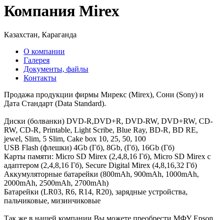
Компания Mirex
Казахстан, Караганда
О компании
Галерея
Документы, файлы
Контакты
Продажа продукции фирмы Мирекс (Mirex), Сони (Sony) и
Дата Стандарт (Data Standard).
Диски (болванки) DVD-R,DVD+R, DVD-RW, DVD+RW, CD-
RW, CD-R, Printable, Light Scribe, Blue Ray, BD-R, BD RE,
jewel, Slim, 5 Slim, Cake box 10, 25, 50, 100
USB Flash (флешки) 4Gb (Гб), 8Gb, (Гб), 16Gb (Гб)
Карты памяти: Micro SD Mirex (2,4,8,16 Гб), Micro SD Mirex с
адаптером (2,4,8,16 Гб), Secure Digital Mirex (4,8,16,32 Гб)
Аккумуляторные батарейки (800mAh, 900mAh, 1000mAh,
2000mAh, 2500mAh, 2700mAh)
Батарейки (LR03, R6, R14, R20), зарядные устройства,
пальчиковые, мизинчиковые
Так же в нашей компании Вы можете преобрести МФУ Epson