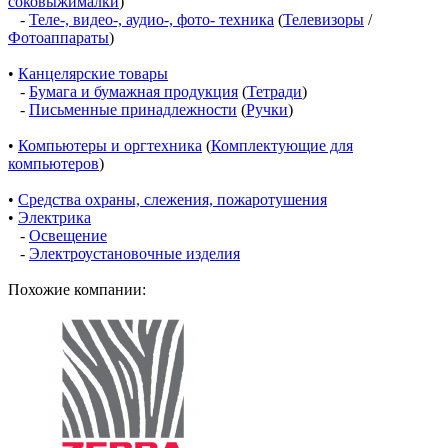
соковыжималки
)
-
Теле-, видео-, аудио-, фото- техника
(
Телевизоры
/
Фотоаппараты
)
•
Канцелярские товары
-
Бумага и бумажная продукция
(
Тетради
)
-
Письменные принадлежности
(
Ручки
)
•
Компьютеры и оргтехника
(
Комплектующие для
компьютеров
)
•
Средства охраны, слежения, пожаротушения
•
Электрика
-
Освещение
-
Электроустановочные изделия
Похожие компании: