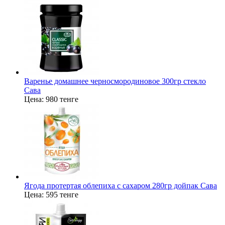
Варенье домашнее черносмородиновое 300гр стекло
Сава
Цена:
980 тенге
Ягода протертая облепиха с сахаром 280гр дойпак Сава
Цена:
595 тенге