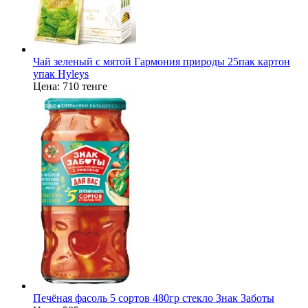
Чай зеленый с мятой Гармония природы 25пак картон
упак Hyleys
Цена:
710 тенге
Печёная фасоль 5 сортов 480гр стекло Знак Заботы