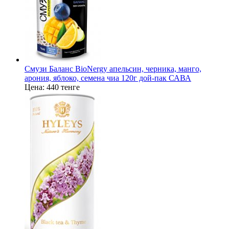
Смузи Баланс BioNergy апельсин, черника, манго,
арония, яблоко, семена чиа 120г дой-пак САВА
Цена:
440 тенге