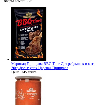
Товары компании:
Маринад Приправа BBQ Time Для ребрышек и мяса
30гр фольг упак Царская Приправа
Цена:
245 тенге