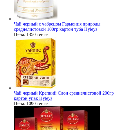
Чай черный с чабрецом Гармония природы
среднелистовой 100гр картон туба Hyleys
Цена:
1350 тенге
Чай черный Крепкий Слон среднелистовой 200гр
картон упак Hyleys
Цена:
1090 тенге