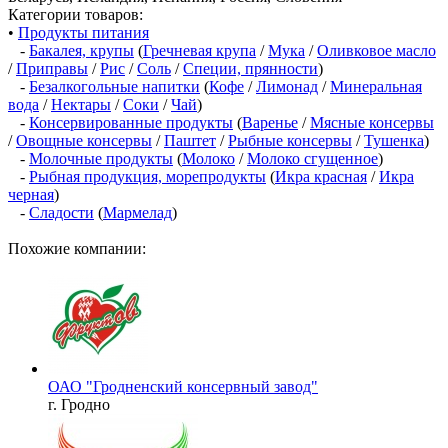
Категории товаров:
•
Продукты питания
-
Бакалея, крупы
(
Гречневая крупа
/
Мука
/
Оливковое масло
/
Приправы
/
Рис
/
Соль
/
Специи, прянности
)
-
Безалкогольные напитки
(
Кофе
/
Лимонад
/
Минеральная
вода
/
Нектары
/
Соки
/
Чай
)
-
Консервированные продукты
(
Варенье
/
Мясные консервы
/
Овощные консервы
/
Паштет
/
Рыбные консервы
/
Тушенка
)
-
Молочные продукты
(
Молоко
/
Молоко сгущенное
)
-
Рыбная продукция, морепродукты
(
Икра красная
/
Икра
черная
)
-
Сладости
(
Мармелад
)
Похожие компании:
ОАО "Гродненский консервный завод"
г. Гродно