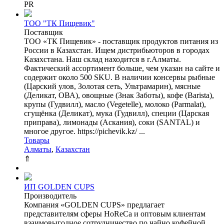
PR
ТОО "ТК Пищевик"
Поставщик
ТОО «ТК Пищевик» - поставщик продуктов питания из
России в Казахстан. Ищем дистрибьюторов в городах
Казахстана. Наш склад находится в г.Алматы.
Фактический ассортимент больше, чем указан на сайте и
содержит около 500 SKU. В наличии консервы рыбные
(Царский улов, Золотая сеть, Ультрамарин), мясные
(Деликат, ОВА), овощные (Знак Заботы), кофе (Barista),
крупы (Гудвилл), масло (Vegetelle), молоко (Parmalat),
сгущёнка (Деликат), мука (Гудвилл), специи (Царская
приправа), лимонады (Аскания), соки (SANTAL) и
многое другое. https://pichevik.kz/ ...
Товары
Алматы
,
Казахстан
⇑
ИП GOLDEN CUPS
Производитель
Компания «GOLDEN CUPS» предлагает
представителям сферы HoReCa и оптовым клиентам
взаимовыгодное сотрудничество по чайно кофейной