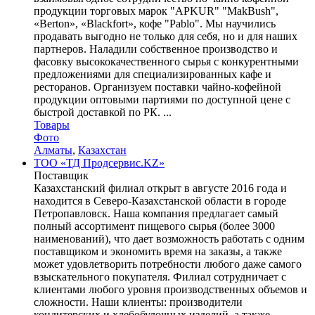
продукции торговых марок "APKUR" "MakBush",
«Berton», «Blackfort», кофе "Pablo". Мы научились
продавать выгодно не только для себя, но и для наших
партнеров. Наладили собственное производство и
фасовку высококачественного сырья с конкурентными
предложениями для специализированных кафе и
ресторанов. Организуем поставки чайно-кофейной
продукции оптовыми партиями по доступной цене с
быстрой доставкой по РК. ...
Товары
Фото
Алматы
,
Казахстан
ТОО «ТД Продсервис.KZ»
Поставщик
Казахстанский филиал открыт в августе 2016 года и
находится в Северо-Казахстанской области в городе
Петропавловск. Наша компания предлагает самый
полный ассортимент пищевого сырья (более 3000
наименований), что дает возможность работать с одним
поставщиком и экономить время на заказы, а также
может удовлетворить потребности любого даже самого
взыскательного покупателя. Филиал сотрудничает с
клиентами любого уровня производственных объемов и
сложности. Наши клиенты: производители
кондитерских и хлебобулочных изделий, а также