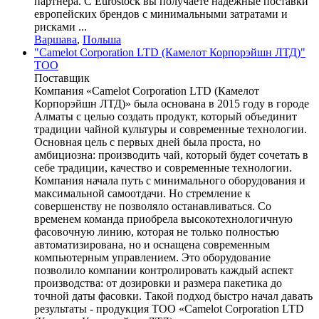
партнёра. С Eurostock вы получаете надежные поставки
европейских брендов с минимальными затратами и
рисками ...
Варшава
,
Польша
"Camelot Corporation LTD (Камелот Корпорэйшн ЛТД)"
ТОО
Поставщик
Компания «Camelot Corporation LTD (Камелот
Корпорэйшн ЛТД)» была основана в 2015 году в городе
Алматы с целью создать продукт, который объединит
традиции чайной культуры и современные технологии.
Основная цель с первых дней была проста, но
амбициозна: производить чай, который будет сочетать в
себе традиции, качество и современные технологии.
Компания начала путь с минимального оборудования и
максимальной самоотдачи. Но стремление к
совершенству не позволяло останавливаться. Со
временем команда приобрела высокотехнологичную
фасовочную линию, которая не только полностью
автоматизирована, но и оснащена современным
компьютерным управлением. Это оборудование
позволило компании контролировать каждый аспект
производства: от дозировки и размера пакетика до
точной даты фасовки. Такой подход быстро начал давать
результаты - продукция ТОО «Camelot Corporation LTD