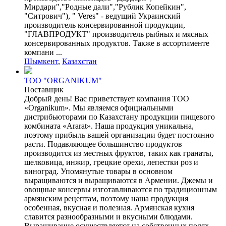
Мирдари","Родные дали","Рублик Копейкин",
"Ситрович"), " Veres" - ведущий Украинский
производитель консервированной продукции,
"ГЛАВПРОДУКТ" производитель рыбных и мясных
консервированных продуктов. Также в ассортименте
компани ...
Шымкент
,
Казахстан
ТОО "ORGANIKUM"
Поставщик
Добрый день! Вас приветствует компания ТОО
«Organikum». Мы являемся официальными
дистрибьюторами по Казахстану продукции пищевого
комбината «Аrarat». Наша продукция уникальна,
поэтому прибыль вашей организации будет постоянно
расти. Подавляющее большинство продуктов
производится из местных фруктов, таких как гранаты,
шелковица, инжир, грецкие орехи, лепестки роз и
виноград. Упомянутые товары в основном
выращиваются и выращиваются в Армении. Джемы и
овощные консервы изготавливаются по традиционным
армянским рецептам, поэтому наша продукция
особенная, вкусная и полезная. Армянская кухня
славится разнообразными и вкусными блюдами.
Выращивание осуществляется на собственных полях.