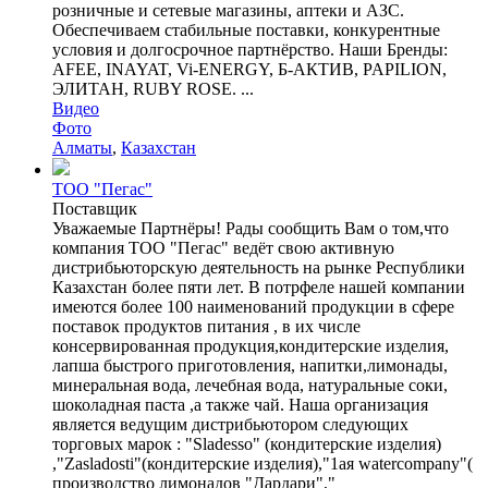
розничные и сетевые магазины, аптеки и АЗС.
Обеспечиваем стабильные поставки, конкурентные
условия и долгосрочное партнёрство. Наши Бренды:
AFEE, INAYAT, Vi-ENERGY, Б-АКТИВ, PAPILION,
ЭЛИТАН, RUBY ROSE. ...
Видео
Фото
Алматы
,
Казахстан
ТОО "Пегас"
Поставщик
Уважаемые Партнёры! Рады сообщить Вам о том,что
компания ТОО "Пегас" ведёт свою активную
дистрибьюторскую деятельность на рынке Республики
Казахстан более пяти лет. В потрфеле нашей компании
имеются более 100 наименований продукции в сфере
поставок продуктов питания , в их числе
консервированная продукция,кондитерские изделия,
лапша быстрого приготовления, напитки,лимонады,
минеральная вода, лечебная вода, натуральные соки,
шоколадная паста ,а также чай. Наша организация
является ведущим дистрибьютором следующих
торговых марок : "Sladesso" (кондитерские изделия)
,"Zasladosti"(кондитерские изделия),"1ая watercompany"(
производство лимонадов "Дардари","