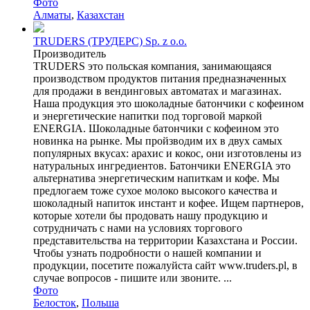
Фото
Алматы
,
Казахстан
TRUDERS (ТРУДЕРС) Sp. z o.o.
Производитель
TRUDERS это польская компания, занимающаяся
производством продуктов питания предназначенных
для продажи в вендинговых автоматах и магазинах.
Наша продукция это шоколадные батончики с кофеином
и энергетические напитки под торговой маркой
ENERGIA. Шоколадные батончики с кофеином это
новинка на рынке. Мы пройзводим их в двух самых
популярных вкусах: арахис и кокос, они изготовлены из
натуральных ингредиентов. Батончики ENERGIA это
альтернатива энергетическим напиткам и кофе. Мы
предлогаем тоже сухое молоко высокого качества и
шоколадный напиток инстант и кофее. Ищем партнеров,
которые хотели бы продовать нашу продукцию и
сотрудничать с нами на условиях торгового
представительства на территории Казахстана и России.
Чтобы узнать подробности о нашей компании и
продукции, посетите пожалуйста сайт www.truders.pl, в
случае вопросов - пишите или звоните. ...
Фото
Белосток
,
Польша