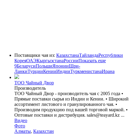
Поставщики чая из:
Казахстана
Тайланда
Республики
Корея
ОАЭ
Кыргызстана
России
Показать еще
9
Беларуси
Польши
Японии
Шри-
Ланки
Турции
Кении
Индии
Туркменистана
Ирана
ТОО Чайный Двор
Производитель
ТОО Чайный Двор - производитель чая с 2005 года •
Прямые поставки сырья из Индии и Кении. • Широкий
ассортимент листового и гранулированного чая. •
Производим продукцию под вашей торговой маркой. •
Оптовые поставки и дистрибуция. sales@teayard.kz ...
Видео
Фото
Алматы
,
Казахстан