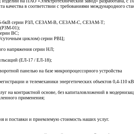
изделий на ПАО «Электротехнический завод» разработана, с 10.1
ачества в соответствии с требованиями международного стан
 35-6кВ серии РЗЛ, СЕЗАМ-В, СЕЗАМ-С, СЕЗАМ-Т;
(РЗМ-01);
серии ВС;
м/суточным циклом) серии РВЦ;
ного напряжения серии НЛ;
льсаций (ЕЛ-17 / ЕЛ-18);
воротной панелью на базе микропроцессорного устройства
егистрации и телемеханики энергетических объектов 0,4-110 кВ
луг на контрактной основе, без капиталовложений в модерниза
шленного применения;
ия и поставки и приемлемую стоимость наших услуг.