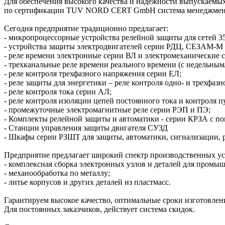
Для обеспечения высокого качества и надежности выпускаемых 
по сертификации TUV NORD CERT GmbH система менеджмента к
Сегодня предприятие традиционно предлагает:
- микропроцессорные устройства релейной защиты для сетей
- устройства защиты электродвигателей серии РДЦ, СЕЗАМ-М 
- реле времени электронные серии ВЛ и электромеханические 
- трехканальные реле времени реального времени (с недельны
- реле контроля трехфазного напряжения серии ЕЛ;
- реле защиты для энергетики – реле контроля одно- и трехфаз
- реле контроля тока серии АЛ;
- реле контроля изоляции цепей постоянного тока и контроля пу
- промежуточные электромагнитные реле серии РЭП и ПЭ;
- Комплекты релейной защиты и автоматики - серии КРЗА c по
- Станции управления защиты двигателя СУЗД
- Шкафы серии РЗШТ для защиты, автоматики, сигнализации, р
Предприятие предлагает широкий спектр производственных ус
- комплексная сборка электронных узлов и деталей для промы
- механообработка по металлу;
- литье корпусов и других деталей из пластмасс.
Гарантируем высокое качество, оптимальные сроки изготовлен
Для постоянных заказчиков, действует система скидок.