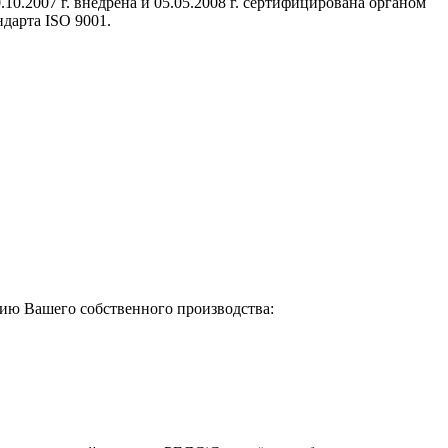
0.2007 г. внедрена и 05.05.2008 г. сертифицирована органом
дарта ISO 9001.
цию Вашего собственного производства: