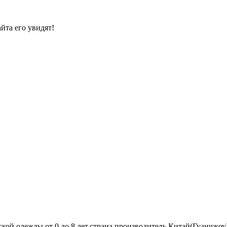
йта его увидят!
й одежды от 0 до 8 лет,страна производитель Китай(Гуанчжоу),у