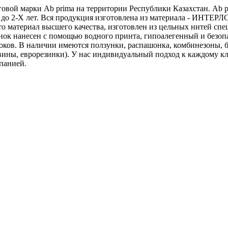
ой марки Ab prima на территории Республики Казахстан. Ab pr
ия до 2-Х лет. Вся продукция изготовлена из материала - ИНТ
то материал высшего качества, изготовлен из цельных нитей спе
нанесен с помощью водного принта, гипоалегенный и безопас
токов. В наличии имеются ползунки, распашонка, комбинезоны, 
вины, еврорезинки). У нас индивидуальный подход к каждому кл
панией.