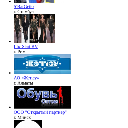
S'BarGetto
г. Стамбул
Lhc Start BV
г. Рим
АО «Жетісу»
г. Алматы
ООО "Открытый партнер"
г. Минск