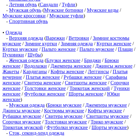
-
Летняя обувь
(
Сандали
/
Туфли
)
-
Мужская обувь
(
Мужские ботинки
/
Мужские кеды
/
Мужские кроссовки
/
Мужские туфли
)
-
Спортивная обувь
•
Одежда
-
Верхняя одежда
(
Варежки
/
Ветровки
/
Зимние костюмы
мужские
/
Зимние куртки
/
Зимняя одежда
/
Куртки женские
/
Куртки мужские
/
Пальто женские
/
Пальто мужские
/
Плащи
/
Пуховики
/
Шубы
)
-
Женская одежда
(
Блузки женские
/
Бриджи
/
Брюки
женские
/
Водолазки
/
Джемпера женские
/
Джинсы женские
/
Жакеты
/
Кардиганы
/
Кофты женские
/
Леггинсы
/
Платья
вечерние
/
Платья женские
/
Рубашки женские
/
Сарафаны
женские
/
Свитера женские
/
Свитшоты женские
/
Сорочки
женские
/
Толстовки женские
/
Трикотаж женский
/
Туники
женские
/
Футболки женские
/
Шорты женские
/
Юбки
женские
)
-
Мужская одежда
(
Брюки мужские
/
Джемпера мужские
/
Джинсы мужские
/
Костюмы мужские
/
Кофты мужские
/
Рубашки мужские
/
Свитера мужские
/
Свитшоты мужские
/
Сорочки мужские
/
Толстовки мужские
/
Трико мужские
/
Трикотаж мужской
/
Футболки мужские
/
Шорты мужские
)
-
Сток, секонд-хенд одежда