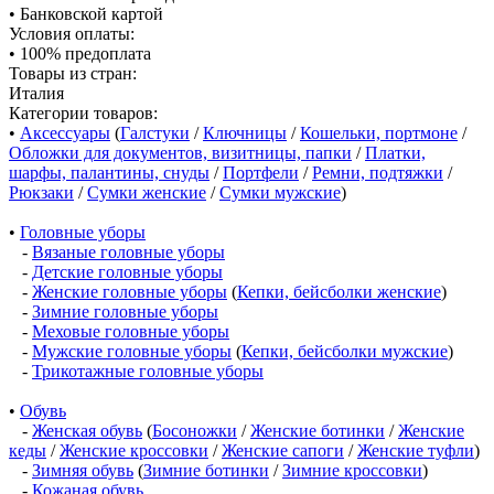
• Банковской картой
Условия оплаты:
• 100% предоплата
Товары из стран:
Италия
Категории товаров:
•
Аксессуары
(
Галстуки
/
Ключницы
/
Кошельки, портмоне
/
Обложки для документов, визитницы, папки
/
Платки,
шарфы, палантины, снуды
/
Портфели
/
Ремни, подтяжки
/
Рюкзаки
/
Сумки женские
/
Сумки мужские
)
•
Головные уборы
-
Вязаные головные уборы
-
Детские головные уборы
-
Женские головные уборы
(
Кепки, бейсболки женские
)
-
Зимние головные уборы
-
Меховые головные уборы
-
Мужские головные уборы
(
Кепки, бейсболки мужские
)
-
Трикотажные головные уборы
•
Обувь
-
Женская обувь
(
Босоножки
/
Женские ботинки
/
Женские
кеды
/
Женские кроссовки
/
Женские сапоги
/
Женские туфли
)
-
Зимняя обувь
(
Зимние ботинки
/
Зимние кроссовки
)
-
Кожаная обувь