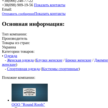
+38(066) 248-77-22
+38(098) 909-19-56
Показать контакты
Email:
Показать контакты
Отправить сообщение
Основная информация:
Тип компании:
Производитель
Товары из стран:
Украина
Категории товаров:
•
Одежда
-
Женская одежда
(
Блузки женские
/
Брюки женские
/
Джемпе
женские
)
-
Спортивная одежда
(
Костюмы спортивные
)
Похожие компании:
OOO "Round Roofs"