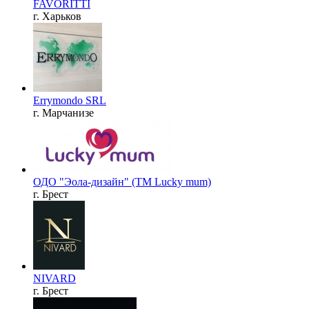
FAVORITTI
г. Харьков
Errymondo SRL
г. Марчанизе
ОДО "Эола-дизайн" (ТМ Lucky mum)
г. Брест
NIVARD
г. Брест