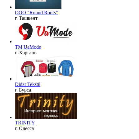
OOO "Round Roofs"
г. Ташкент
ТM UaMode
г. Харьков
Didar Tekstil
г. Бурса
TRINITY
г. Одесса