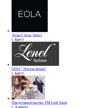
Эола-Стиль, Брест
г. Брест
ООО "Ленэль фэшн"
г. Брест
Представительство ТМ Ledi Sarm
г. Алматы