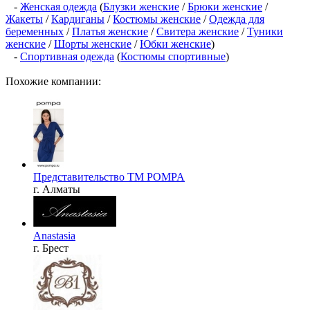
-
Женская одежда
(
Блузки женские
/
Брюки женские
/
Жакеты
/
Кардиганы
/
Костюмы женские
/
Одежда для
беременных
/
Платья женские
/
Свитера женские
/
Туники
женские
/
Шорты женские
/
Юбки женские
)
-
Спортивная одежда
(
Костюмы спортивные
)
Похожие компании:
Представительство ТМ POMPA
г. Алматы
Anastasia
г. Брест