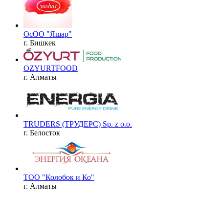
ОсОО "Яшар"
г. Бишкек
OZYURTFOOD
г. Алматы
TRUDERS (ТРУДЕРС) Sp. z o.o.
г. Белосток
ТОО "Колобок и Ко"
г. Алматы