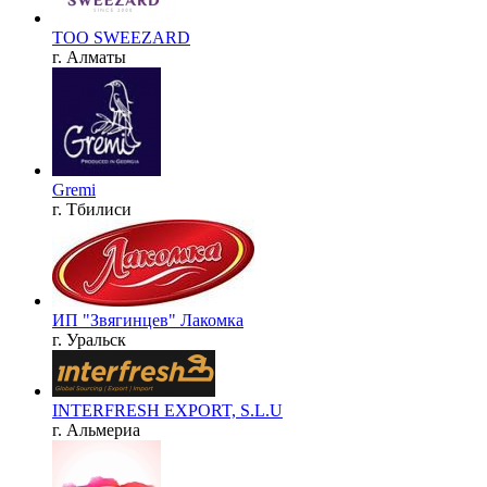
ТОО SWEEZARD
г. Алматы
Gremi
г. Тбилиси
ИП "Звягинцев" Лакомка
г. Уральск
INTERFRESH EXPORT, S.L.U
г. Альмериа