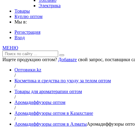
Топливо
Электрика
Товары
Куплю оптом
Мы в:
Регистрация
Вход
МЕНЮ
Ищете продукцию оптом?
Добавьте
свой запрос, поставщики са
Оптовики.kz
/
Косметика и средства по уходу за телом оптом
/
Товары для ароматерапии оптом
/
Аромадиффузоры оптом
/
Аромадиффузоры оптом в Казахстане
/
Аромадиффузоры оптом в Алматы
Аромадиффузоры опто