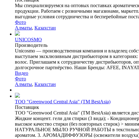
Мы специализируемся на оптовых поставках ароматическ
продукции. Работаем с розничными магазинами, маркетп
выгодные условия сотрудничества и бесперебойные постав
Фото
Алматы
,
Казахстан
UNICOSMO
Производитель
Unicosmo — производственная компания и владелец собс
выступаем эксклюзивным дистрибьютором в категориях: ч
волос. Приглашаем к сотрудничеству дистрибьюторов, оп
долгосрочное партнёрство. Наши Бренды: AFEE, INAY
Видео
Фото
Алматы
,
Казахстан
ТОО "Greenwood Central Asia" (ТМ BestAsia)
Поставщик
ТОО "Greenwood Central Asia" (ТМ BestAsia) является
Жидкие концент. гели для стирки (3 вида); - Кондицион
высокое качество стирки (без повторных стирок) > миним
НАТУРАЛЬНОЕ МЫЛО РУЧНОЙ РАБОТЫ в текстильной рукави
ароматом. 3. АРОМАДИФФУЗОРЫ (освежители воздуха)Т