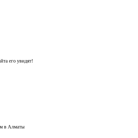
йта его увидят!
м в Алматы