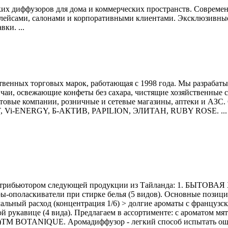
их диффузоров для дома и коммерческих пространств. Современ
лейсами, салонами и корпоративными клиентами. Эксклюзивные д
ки. ...
твенных торговых марок, работающая с 1998 года. Мы разрабаты
аи, освежающие конфеты без сахара, чистящие хозяйственные сре
товые компании, розничные и сетевые магазины, аптеки и АЗС.
AT, Vi-ENERGY, Б-АКТИВ, PAPILION, ЭЛИТАН, RUBY ROSE. ...
 дистрибьютором следующей продукции из Тайланда: 1. БЫТОВА
еры-ополаскиватели при стирке белья (5 видов). Основные пози
альный расход (концентрация 1/6) > долгие ароматы с французск
це (4 вида). Предлагаем в ассортименте: с ароматом мяты, 
М BOTANIQUE. Аромадиффузор - легкий способ испытать ощу