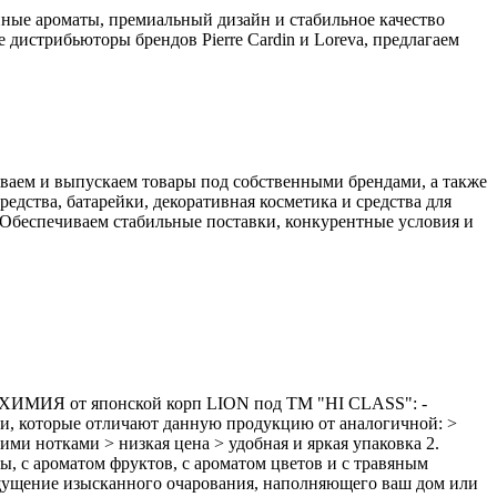
ные ароматы, премиальный дизайн и стабильное качество
истрибьюторы брендов Pierre Cardin и Loreva, предлагаем
ваем и выпускаем товары под собственными брендами, а также
дства, батарейки, декоративная косметика и средства для
 Обеспечиваем стабильные поставки, конкурентные условия и
Я ХИМИЯ от японской корп LION под ТМ "HI CLASS": -
ции, которые отличают данную продукцию от аналогичной: >
ими нотками > низкая цена > удобная и яркая упаковка 2.
с ароматом фруктов, с ароматом цветов и с травяным
щение изысканного очарования, наполняющего ваш дом или