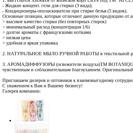
1. БЫТОВАЯ ХИМИЯ от японской корп LION под ТМ "HI CL
- Жидкие концент. гели для стирки (3 вида);
- Кондиционеры-ополаскиватели при стирке белья (5 видов).
Основные позиции, которые отличают данную продукцию от а
> высокое качество стирки (без повторных стирок)
> минимальный расход (концентрация 1/6)
> долгие ароматы с французскими нотками
> низкая цена
> удобная и яркая упаковка
2. НАТУРАЛЬНОЕ МЫЛО РУЧНОЙ РАБОТЫ в текстильной рукавице
3. АРОМАДИФФУЗОРЫ (освежители воздуха)ТМ BOTANIQUE. Ар
чувственным и соблазнительным благоуханием. Оригинальный и
Приглашаем дилеров и оптовиков к взаимовыгодному сотрудни
С уважением к Вам и Вашему бизнесу!
Галерея компании: