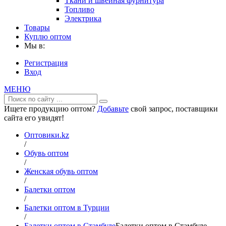
Ткани и швейная фурнитура
Топливо
Электрика
Товары
Куплю оптом
Мы в:
Регистрация
Вход
МЕНЮ
Ищете продукцию оптом?
Добавьте
свой запрос, поставщики
сайта его увидят!
Оптовики.kz
/
Обувь оптом
/
Женская обувь оптом
/
Балетки оптом
/
Балетки оптом в Турции
/
Балетки оптом в Стамбуле
Балетки оптом в Стамбуле