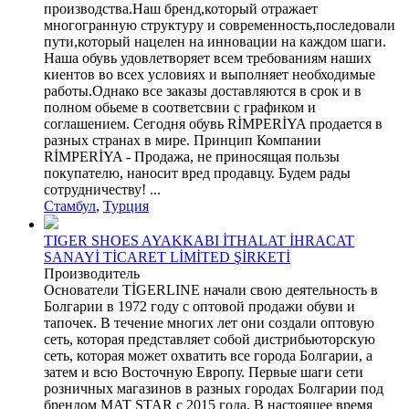
производства.Наш бренд,который отражает
многогранную структуру и современность,последовали
пути,который нацелен на инновации на каждом шаги.
Наша обувь удовлетворяет всем требованиям наших
киентов во всех условиях и выполняет необходимые
работы.Однако все заказы доставляются в срок и в
полном обьеме в соответсвии с графиком и
соглашением. Сегодня обувь RİMPERİYA продается в
разных странах в мире. Принцип Компании
RİMPERİYA - Продажа, не приносящая пользы
покупателю, наносит вред продавцу. Будем рады
сотрудничеству! ...
Стамбул
,
Турция
TIGER SHOES AYAKKABI İTHALAT İHRACAT
SANAYİ TİCARET LİMİTED ŞİRKETİ
Производитель
Основатели TİGERLINE начали свою деятельность в
Болгарии в 1972 году с оптовой продажи обуви и
тапочек. В течение многих лет они создали оптовую
сеть, которая представляет собой дистрибьюторскую
сеть, которая может охватить все города Болгарии, а
затем и всю Восточную Европу. Первые шаги сети
розничных магазинов в разных городах Болгарии под
брендом MAT STAR с 2015 года. В настоящее время