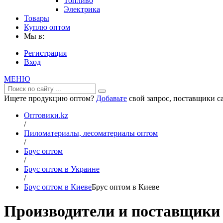
Топливо
Электрика
Товары
Куплю оптом
Мы в:
Регистрация
Вход
МЕНЮ
Ищете продукцию оптом?
Добавьте
свой запрос, поставщики са
Оптовики.kz
/
Пиломатериалы, лесоматериалы оптом
/
Брус оптом
/
Брус оптом в Украине
/
Брус оптом в Киеве
Брус оптом в Киеве
Производители и поставщики 