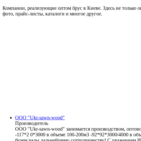
Компании, реализующие оптом брус в Киеве. Здесь не только 
фото, прайс-листы, каталоги и многое другое.
OOO "Ukr-sawn-wood"
Производитель
OOO "Ukr-sawn-wood" занимается производством, оптово
-117*2 0*3000 в объеме 100-200м3 -92*92*3000/4000 в об
будем рады дальнейшему сотрудничеству! С уважением Ир