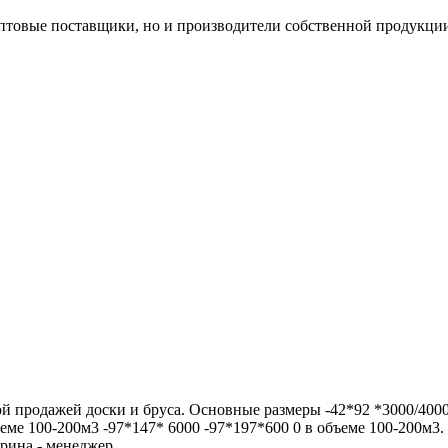
оптовые поставщики, но и производители собственной продукции.
й продажей доски и бруса. Основные размеры -42*92 *3000/400
ъеме 100-200м3 -97*147* 6000 -97*197*600 0 в объеме 100-200м3.
ина - менеджер ...