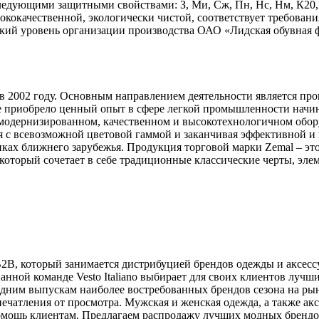
следующими защитными свойствами: З, Ми, Сж, Пн, Нс, Нм, К20
ококачественной, экологически чистой, соответствует требован
кий уровень организации производства ОАО «Лидская обувная ф
2002 году. Основным направлением деятельности является про
е приобрело ценный опыт в сфере легкой промышленности начин
модернизированном, качественном и высокотехнологичном обор
я с всевозможной цветовой гаммой и заканчивая эффективной и
нках ближнего зарубежья. Продукция торговой марки Zemal – э
 который сочетает в себе традиционные классические черты, эл
 B2B, который занимается дистрибуцией брендов одежды и аксесс
анной команде Vesto Italiano выбирает для своих клиентов луч
едним выпускам наиболее востребованных брендов сезона на рын
печатления от просмотра. Мужская и женская одежда, а также ак
 помощь клиентам. Предлагаем распродажу лучших модных бре