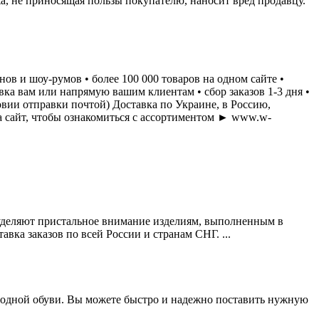
, не приносящая пользы покупателю, наносит вред продавцу.
ов и шоу-румов • более 100 000 товаров на одном сайте •
ка вам или напрямую вашим клиентам • сбор заказов 1-3 дня •
овии отправки почтой) Доставка по Украине, в Россию,
а сайт, чтобы ознакомиться с ассортиментом ► www.w-
 уделяют пристальное внимание изделиям, выполненным в
ка заказов по всей России и странам СНГ. ...
 модной обуви. Вы можете быстро и надежно поставить нужную