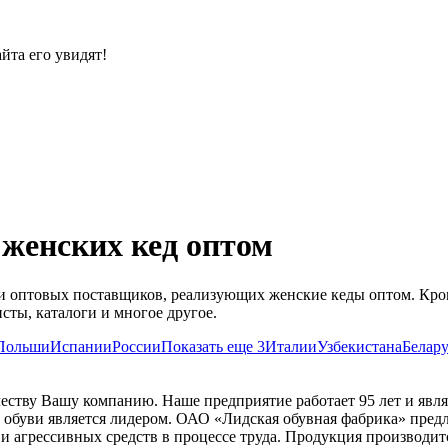
йта его увидят!
женских кед оптом
й и оптовых поставщиков, реализующих женские кеды оптом. Кр
сты, каталоги и многое другое.
Польши
Испании
России
Показать еще 3
Италии
Узбекистана
Белар
еству Вашу компанию. Наше предприятие работает 95 лет и явля
в обуви является лидером. ОАО «Лидская обувная фабрика» предл
и агрессивных средств в процессе труда. Продукция производит