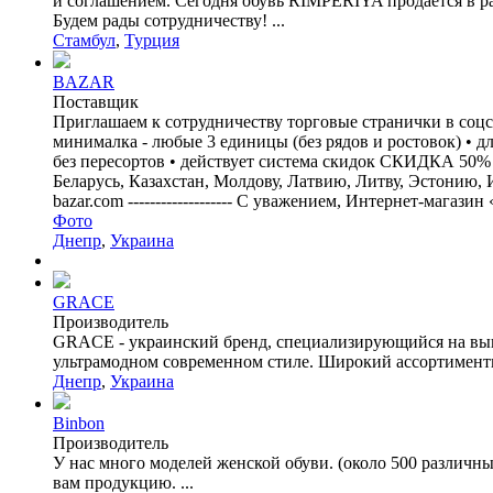
и соглашением. Сегодня обувь RİMPERİYA продается в р
Будем рады сотрудничеству! ...
Стамбул
,
Турция
BAZAR
Поставщик
Приглашаем к сотрудничеству торговые странички в соцсе
минималка - любые 3 единицы (без рядов и ростовок) • д
без пересортов • действует система скидок СКИДКА 50% 
Беларусь, Казахстан, Молдову, Латвию, Литву, Эстонию,
bazar.com ------------------- С уважением, Интернет-магази
Фото
Днепр
,
Украина
GRACE
Производитель
GRACE - украинский бренд, специализирующийся на выпу
ультрамодном современном стиле. Широкий ассортиментны
Днепр
,
Украина
Binbon
Производитель
У нас много моделей женской обуви. (около 500 различн
вам продукцию. ...