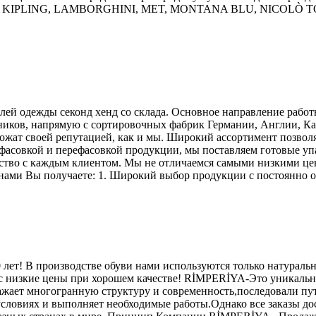
PLING, LAMBORGHINI, MET, MONTANA BLU, NICOLÒ TON
й одежды секонд хенд со склада. Основное направление работы
дников, напрямую с сортировочных фабрик Германии, Англии, Ка
жат своей репутацией, как и мы. Широкий ассортимент позволя
сфасовкой и перефасовкой продукции, мы поставляем готовые у
ство с каждым клиентом. Мы не отличаемся самыми низкими це
 нами Вы получаете: 1. Широкий выбор продукции с постоянно об
т! В производстве обуви нами используются только натуральн
ас низкие цены при хорошем качестве! RİMPERİYA-Это уникальн
ражает многогранную структуру и современность,последовали пу
условиях и выполняет необходимые работы.Однако все заказы дос