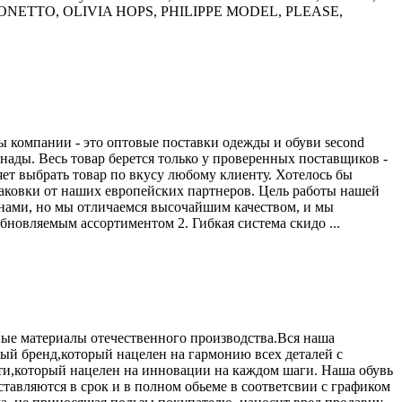
ETTO, OLIVIA HOPS, PHILIPPE MODEL, PLEASE,
 компании - это оптовые поставки одежды и обуви second
нады. Весь товар берется только у проверенных поставщиков -
ет выбрать товар по вкусу любому клиенту. Хотелось бы
паковки от наших европейских партнеров. Цель работы нашей
нами, но мы отличаемся высочайшим качеством, и мы
новляемым ассортиментом 2. Гибкая система скидо ...
ые материалы отечественного производства.Вся наша
ый бренд,который нацелен на гармонию всех деталей с
ти,который нацелен на инновации на каждом шаги. Наша обувь
тавляются в срок и в полном обьеме в соответсвии с графиком