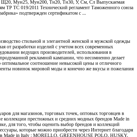
, Щ20, Мун25, Мун200, Тн20, Тн30, У, См, Сл Выпускаемая
иям ТР ТС 019/2011 Технический регламент Таможенного союза
абрика» подтвержден сертификатом с ...
изводство стильной и элегантной женской и мужской одежды
ая от разработки изделий с учетом всех современных
удовании ведущих производителей, использования в
 продуманной рекламной кампании, что несомненно делает
то оптимальное соотношение невысокой цены и отличного
ементы новинок мировой моды и конечно же вкусы и пожелания
уаров для магазинов, торговых точек, оптовых торговцев в
шие коллекции престижных и средних модных брендов Made in
ке, для того, чтобы оценить выбор брендов и коллекций
сессуары, которые можно приобрести через Интернет благодаря
ндов Made in Italy : MORELLO, GREENHOUSE POLO, HUSKY,