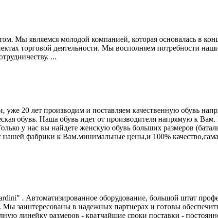
ом. Мы являемся молодой компанией, которая основалась в конце
спектах торговой деятельности. Мы восполняем потребности наш
рудничеству. ...
, уже 20 лет производим и поставляем качественную обувь напр
ическая обувь. Наша обувь идет от производителя напрямую к
 Только у нас вы найдете женскую обувь больших размеров (бата
с нашей фабрики к Вам.минимальные цены,и 100% качество,самая 
Lardini" . Автоматизированное оборудование, большой штат про
Мы заинтересованы в надежных партнерах и готовы обеспечить:
лную линейку размеров - кратчайшие сроки поставки - постоянн