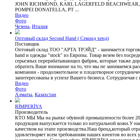
JOHN RICHMOND, KARL LAGERFELD BEACHWEAR, KI
POMPEI DONATELLA, PT ...
Видео
Фото
Чезена
,
Италия
Оптовый склад Second Hand ( Секонд хенд)
Поставщик
Оптовый склад ТОО "АРТА ТРЭЙД" - занимается торговле
hand и одежды "stock" из Европы. Товар везем без посре
серьезных перерабатывающих фабрик, которые также доро
обратить Ваше внимание на то, что мы не занимаемся ра
компании - продолжительное и плодотворное сотрудниче
заинтересованы в успехе Вашего бизнеса. Сотрудничая с
Видео
Фото
Алматы
,
Казахстан
RİMPERİYA
Производитель
КТО МЫ Мы на рынке обувной промышлености более 20 ле
продукция выпускается только из натуральной кожи.У н
качеством на этапе производства.Наш бренд,который от
удовлетворяет всем требованиям наших киентов во всех 