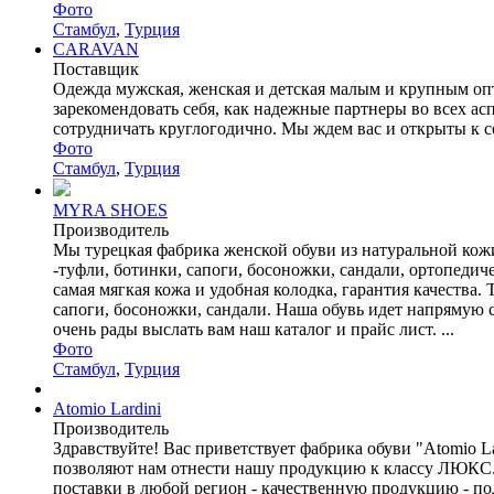
Фото
Стамбул
,
Турция
CARAVAN
Поставщик
Одежда мужская, женская и детская малым и крупным опт
зарекомендовать себя, как надежные партнеры во всех а
сотрудничать круглогодично. Мы ждем вас и открыты к сот
Фото
Стамбул
,
Турция
MYRA SHOES
Производитель
Мы турецкая фабрика женской обуви из натуральной кожи
-туфли, ботинки, сапоги, босоножки, сандали, ортопед
самая мягкая кожа и удобная колодка, гарантия качества.
сапоги, босоножки, сандали. Наша обувь идет напрямую 
очень рады выслать вам наш каталог и прайс лист. ...
Фото
Стамбул
,
Турция
Atomio Lardini
Производитель
Здравствуйте! Вас приветствует фабрика обуви "Atomio 
позволяют нам отнести нашу продукцию к классу ЛЮКС. 
поставки в любой регион - качественную продукцию - по