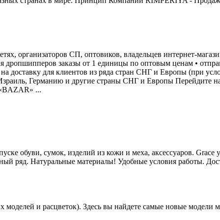
азных странах в мире. Принцип Компании RİMPERİYA - Продажа
тях, организаторов СП, оптовиков, владельцев интернет-магазин
ля дропшипперов заказы от 1 единицы по оптовым ценам • отправ
на доставку для клиентов из ряда стран СНГ и Европы (при усл
 Израиль, Германию и другие страны СНГ и Европы Перейдите н
н «BAZAR» ...
ске обуви, сумок, изделий из кожи и меха, аксессуаров. Grace
й ряд. Натуральные материалы! Удобные условия работы. Достав
ых моделей и расцветок). Здесь вы найдете самые новые модели