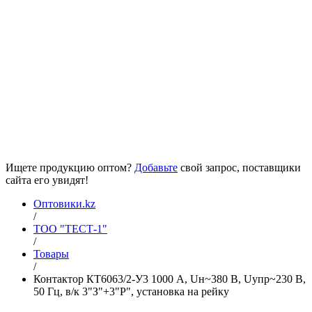
Ищете продукцию оптом?
Добавьте
свой запрос, поставщики
сайта его увидят!
Оптовики.kz
/
ТОО "ТЕСТ-1"
/
Товары
/
Контактор КТ6063/2-У3 1000 А, Uн~380 В, Uупр~230 В,
50 Гц, в/к 3"З"+3"Р", установка на рейку