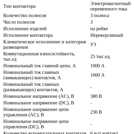
Электромагнитный
Тип контактора
переменного тока
Количество полюсов
3 полюса
Число полюсов
3
Исполнение изделий
на рейке
Исполнение контактора
Нереверсивный
Климатическое исполнение и категория
У3
размещения
Коммутационная износостойкость,
25 тыс.ед.
тыс.ед
Номинальный ток главной цепи, А
1000 А
Номинальный ток главных
1000 А
(замыкающих) контактов, А
Номинальный ток главных
-
(размыкающих) контактов, А
Номинальное напряжение (AC), В
380 В
Номинальное напряжение (DC), В
-
Номинальное напряжение цепи
230 В
управления (AC), В
Номинальное напряжение цепи
-
управления (DC), В
Количество вспомогательных контактов
6 всп.контакт