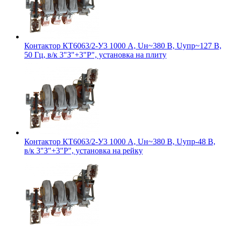
Контактор КТ6063/2-У3 1000 А, Uн~380 В, Uупр~127 В,
50 Гц, в/к 3"З"+3"Р", установка на плиту
Контактор КТ6063/2-У3 1000 А, Uн~380 В, Uупр-48 В,
в/к 3"З"+3"Р", установка на рейку