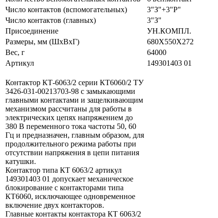
Число контактов (вспомогательных)
3"З"+3"Р"
Число контактов (главных)
3"З"
Присоединение
УН.КОМПЛ.
Размеры, мм (ШхВхГ)
680Х550Х272
Вес, г
64000
Артикул
149301403 01
Контактор КТ-6063/2 серии КТ6060/2 ТУ
3426-031-00213703-98 с замыкающими
главными контактами и защелкивающим
механизмом рассчитаны для работы в
электрических цепях напряжением до
380 В переменного тока частоты 50, 60
Гц и предназначен, главным образом, для
продолжительного режима работы при
отсутствии напряжения в цепи питания
катушки.
Контактор типа КТ 6063/2 артикул
149301403 01 допускаeт механическое
блокирование с контакторами типа
КТ6060, исключающее одновременное
включение двух контакторов.
Главные контакты контактора КТ 6063/2