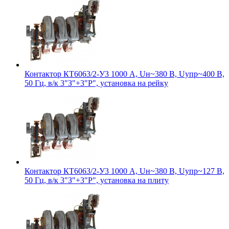
Контактор КТ6063/2-У3 1000 А, Uн~380 В, Uупр~400 В,
50 Гц, в/к 3"З"+3"Р", установка на рейку
Контактор КТ6063/2-У3 1000 А, Uн~380 В, Uупр~127 В,
50 Гц, в/к 3"З"+3"Р", установка на плиту