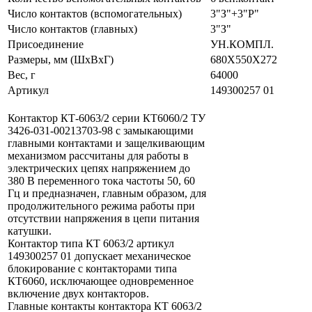
Число контактов (вспомогательных)
3"З"+3"Р"
Число контактов (главных)
3"З"
Присоединение
УН.КОМПЛ.
Размеры, мм (ШхВхГ)
680Х550Х272
Вес, г
64000
Артикул
149300257 01
Контактор КТ-6063/2 серии КТ6060/2 ТУ
3426-031-00213703-98 с замыкающими
главными контактами и защелкивающим
механизмом рассчитаны для работы в
электрических цепях напряжением до
380 В переменного тока частоты 50, 60
Гц и предназначен, главным образом, для
продолжительного режима работы при
отсутствии напряжения в цепи питания
катушки.
Контактор типа КТ 6063/2 артикул
149300257 01 допускаeт механическое
блокирование с контакторами типа
КТ6060, исключающее одновременное
включение двух контакторов.
Главные контакты контактора КТ 6063/2