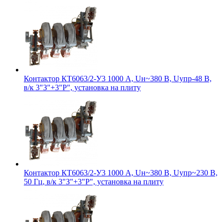
Контактор КТ6063/2-У3 1000 А, Uн~380 В, Uупр-48 В,
в/к 3"З"+3"Р", установка на плиту
Контактор КТ6063/2-У3 1000 А, Uн~380 В, Uупр~230 В,
50 Гц, в/к 3"З"+3"Р", установка на плиту