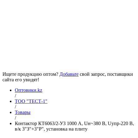
Ищете продукцию оптом?
Добавьте
свой запрос, поставщики
сайта его увидят!
Оптовики.kz
/
ТОО "ТЕСТ-1"
/
Товары
/
Контактор КТ6063/2-У3 1000 А, Uн~380 В, Uупр-220 В,
в/к 3"З"+3"Р", установка на плиту