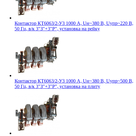
Контактор КТ6063/2-У3 1000 А, Uн~380 В, Uупр~220 В,
50 Гц, в/к 3"З"+3"Р", установка на рейку
Контактор КТ6063/2-У3 1000 А, Uн~380 В, Uупр~500 В,
50 Гц, в/к 3"З"+3"Р", установка на плиту