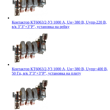
Контактор КТ6063/2-У3 1000 А, Uн~380 В, Uупр-220 В,
в/к 3"З"+3"Р", установка на рейку
Контактор КТ6063/2-У3 1000 А, Uн~380 В, Uупр~400 В,
50 Гц, в/к 3"З"+3"Р", установка на плиту