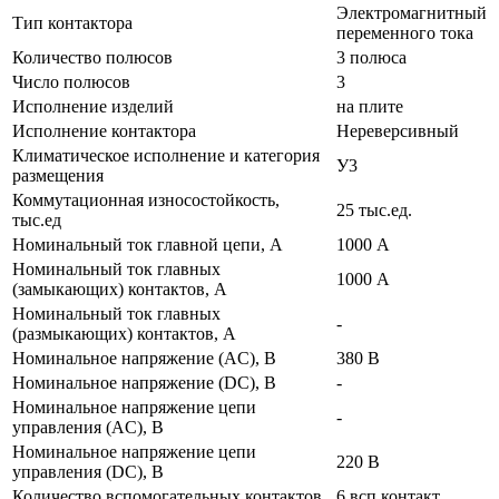
Электромагнитный
Тип контактора
переменного тока
Количество полюсов
3 полюса
Число полюсов
3
Исполнение изделий
на плите
Исполнение контактора
Нереверсивный
Климатическое исполнение и категория
У3
размещения
Коммутационная износостойкость,
25 тыс.ед.
тыс.ед
Номинальный ток главной цепи, А
1000 А
Номинальный ток главных
1000 А
(замыкающих) контактов, А
Номинальный ток главных
-
(размыкающих) контактов, А
Номинальное напряжение (AC), В
380 В
Номинальное напряжение (DC), В
-
Номинальное напряжение цепи
-
управления (AC), В
Номинальное напряжение цепи
220 В
управления (DC), В
Количество вспомогательных контактов
6 всп.контакт