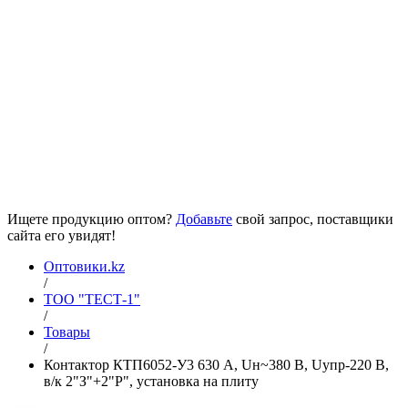
Ищете продукцию оптом?
Добавьте
свой запрос, поставщики
сайта его увидят!
Оптовики.kz
/
ТОО "ТЕСТ-1"
/
Товары
/
Контактор КТП6052-У3 630 А, Uн~380 В, Uупр-220 В,
в/к 2"З"+2"Р", установка на плиту