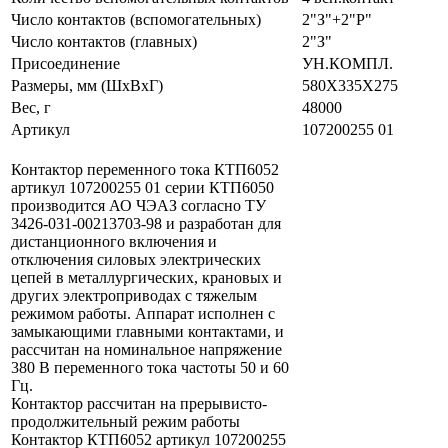
Число контактов (вспомогательных)
2"З"+2"Р"
Число контактов (главных)
2"З"
Присоединение
УН.КОМПЛ.
Размеры, мм (ШхВхГ)
580Х335Х275
Вес, г
48000
Артикул
107200255 01
Контактор переменного тока КТП6052
артикул 107200255 01 серии КТП6050
производится АО ЧЭАЗ согласно ТУ
3426-031-00213703-98 и разработан для
дистанционного включения и
отключения силовых электрических
цепей в металлургических, крановых и
других электроприводах с тяжелым
режимом работы. Аппарат исполнен c
замыкающими главными контактами, и
рассчитан на номинальное напряжение
380 В переменного тока частоты 50 и 60
Гц.
Контактор рассчитан на прерывисто-
продолжительный режим работы
Контактор КТП6052 артикул 107200255