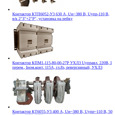
Контактор КТП6052-У3 630 А, Uн~380 В, Uупр-110 В,
в/к 2"З"+2"Р", установка на рейку
Контактор КПМ1-115-80-00-27Р УХЛ3 Uуправл. 220В, I
перем., Iном.конт. 115А, гл.8з, реверсивный, УХЛ3
Контактор КТ6055-У3 400 А, Uн~380 В, Uупр~110 В, 50