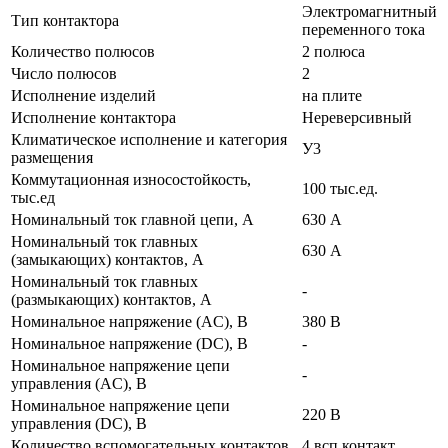
Электромагнитный
Тип контактора
переменного тока
Количество полюсов
2 полюса
Число полюсов
2
Исполнение изделий
на плите
Исполнение контактора
Нереверсивный
Климатическое исполнение и категория
У3
размещения
Коммутационная износостойкость,
100 тыс.ед.
тыс.ед
Номинальный ток главной цепи, А
630 А
Номинальный ток главных
630 А
(замыкающих) контактов, А
Номинальный ток главных
-
(размыкающих) контактов, А
Номинальное напряжение (AC), В
380 В
Номинальное напряжение (DC), В
-
Номинальное напряжение цепи
-
управления (AC), В
Номинальное напряжение цепи
220 В
управления (DC), В
Количество вспомогательных контактов
4 всп.контакт