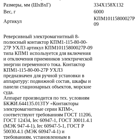
Размеры, мм (ШхВхГ)
334Х158Х132
Вес, г
6000
КПМ10115800027Р
Артикул
09
Реверсивный электромагнитный 8-
полюсный контактор КПМ1-115-80-00-
27Р УХЛ3 артикул КПМ10115800027Р-09
типа КПМ1 используется для включения
и отключения приемников электрической
энергии переменного тока. Контактор
КПМ1-115-80-00-27Р УХЛ3
предназначен для ручной установки в
аппаратуру: подвижной состав, шкафы и
панели стационарных объектов, морские
суда.
Аппарат производится по тех. условиям
БКЖИ.644135.013ТУ «Контакторы
электромагнитные серии КПМ»,
соответствуют требованиям ГОСТ 11206,
ГОСТ 12434, Iес 60947-1, ГОСТ 30011.4.1
(МЭК 947-4-1), Iес 60947-5-1, ГОСТ Р
50030.4.1 (МЭК 60947-4-1) и
требованиям, установленным в