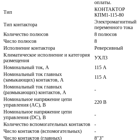
оплаты.
КОНТАКТОР
Тип
КПМ1-115-80
Электромагнитный
Тип контактора
переменного тока
Количество полюсов
8 полюсов
Число полюсов
8
Исполнение контактора
Реверсивный
Климатическое исполнение и категория
УХЛ3
размещения
Номинальный ток, А
115 А
Номинальный ток главных
115 А
(замыкающих) контактов, А
Номинальный ток главных
-
(размыкающих) контактов, А
Номинальное напряжение цепи
220 В
управления (AC), В
Номинальное напряжение цепи
-
управления (DC), В
Количество вспомогательных контактов
-
Число контактов (вспомогательных)
-
Число контактов (главных)
8"З"