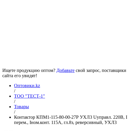
Ищете продукцию оптом?
Добавьте
свой запрос, поставщики
сайта его увидят!
Оптовики.kz
/
ТОО "ТЕСТ-1"
/
Товары
/
Контактор КПМ1-115-80-00-27Р УХЛ3 Uуправл. 220В, I
перем., Iном.конт. 115А, гл.8з, реверсивный, УХЛ3