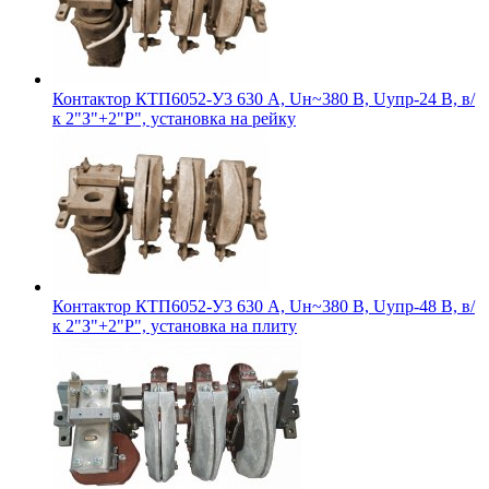
Контактор КТП6052-У3 630 А, Uн~380 В, Uупр-24 В, в/
к 2"З"+2"Р", установка на рейку
Контактор КТП6052-У3 630 А, Uн~380 В, Uупр-48 В, в/
к 2"З"+2"Р", установка на плиту