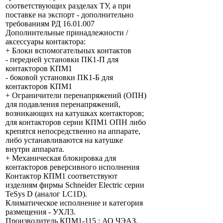
соответствующих разделах ТУ, а при
поставке на экспорт - дополнительно
требованиям РД 16.01.007
Дополнительные принадлежности /
аксессуары контактора:
+ Блоки вспомогательных контактов
- передней установки ПК1-П для
контакторов КПМ1
- боковой установки ПК1-Б для
контакторов КПМ1
+ Ограничители перенапряжений (ОПН)
для подавления перенапряжений,
возникающих на катушках контакторов;
для контакторов серии КПМ1 ОПН либо
крепятся непосредственно на аппарате,
либо устанавливаются на катушке
внутри аппарата.
+ Механическая блокировка для
контакторов реверсивного исполнения
Контактор КПМ1 соответствуют
изделиям фирмы Sсhnеidеr Electriс серии
TeSys D (аналог LC1D).
Климатическое исполнение и категория
размещения - УХЛ3.
Производитель КПМ1-115 : АО ЧЭАЗ.