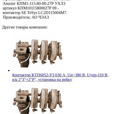
Аналог КПМ1-115-80-00-27Р УХЛ3
артикул КПМ10115800027Р 09 -
контактор SE TeSys LC2D115004M7.
Производитель: АО ЧЭАЗ
Другие товары компании:
Контактор КТП6052-У3 630 А, Uн~380 В, Uупр-110 В,
в/к 2"З"+2"Р", установка на рейку