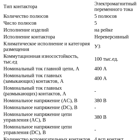
Электромагнитный
Тип контактора
переменного тока
Количество полюсов
5 полюсов
Число полюсов
5
Исполнение изделий
на рейке
Исполнение контактора
Нереверсивный
Климатическое исполнение и категория
У3
размещения
Коммутационная износостойкость,
100 тыс.ед.
тыс.ед
Номинальный ток главной цепи, А
400 А
Номинальный ток главных
400 А
(замыкающих) контактов, А
Номинальный ток главных
-
(размыкающих) контактов, А
Номинальное напряжение (AC), В
380 В
Номинальное напряжение (DC), В
-
Номинальное напряжение цепи
380 В
управления (AC), В
Номинальное напряжение цепи
-
управления (DC), В
Количество вспомогательных контактов
4 всп.контакт