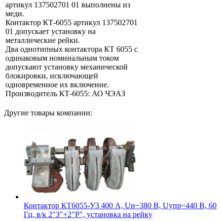
артикул 137502701 01 выполнены из
меди.
Контактор КТ-6055 артикул 137502701
01 допускает установку на
металлические рейки.
Два однотипных контактора КТ 6055 с
одинаковым номинальным током
допускают установку механической
блокировки, исключающей
одновременное их включение.
Производитель КТ-6055: АО ЧЭАЗ
Другие товары компании:
Контактор КТ6055-У3 400 А, Uн~380 В, Uупр~440 В, 60
Гц, в/к 2"З"+2"Р", установка на рейку