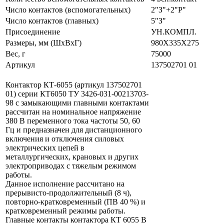
Число контактов (вспомогательных)
2"З"+2"Р"
Число контактов (главных)
5"З"
Присоединение
УН.КОМПЛ.
Размеры, мм (ШхВхГ)
980Х335Х275
Вес, г
75000
Артикул
137502701 01
Контактор КТ-6055 (артикул 137502701
01) серии КТ6050 ТУ 3426-031-00213703-
98 с замыкающими главными контактами
рассчитан на номинальное напряжение
380 В переменного тока частоты 50, 60
Гц и предназначен для дистанционного
включения и отключения силовых
электрических цепей в
металлургических, крановых и других
электроприводах с тяжелым режимом
работы.
Данное исполнение рассчитано на
прерывисто-продолжительный (8 ч),
повторно-кратковременный (ПВ 40 %) и
кратковременный режимы работы.
Главные контакты контактора КТ 6055 В