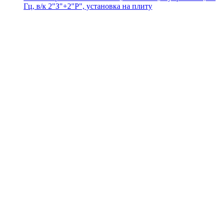
Гц, в/к 2"З"+2"Р", установка на плиту