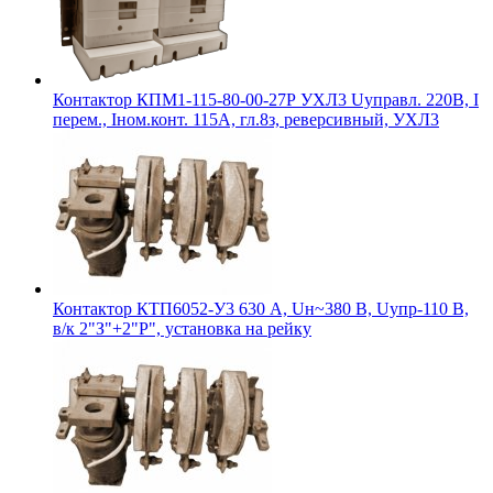
Контактор КПМ1-115-80-00-27Р УХЛ3 Uуправл. 220В, I
перем., Iном.конт. 115А, гл.8з, реверсивный, УХЛ3
Контактор КТП6052-У3 630 А, Uн~380 В, Uупр-110 В,
в/к 2"З"+2"Р", установка на рейку