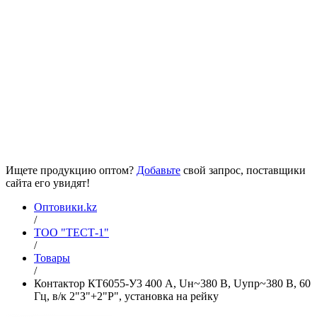
Ищете продукцию оптом?
Добавьте
свой запрос, поставщики
сайта его увидят!
Оптовики.kz
/
ТОО "ТЕСТ-1"
/
Товары
/
Контактор КТ6055-У3 400 А, Uн~380 В, Uупр~380 В, 60
Гц, в/к 2"З"+2"Р", установка на рейку