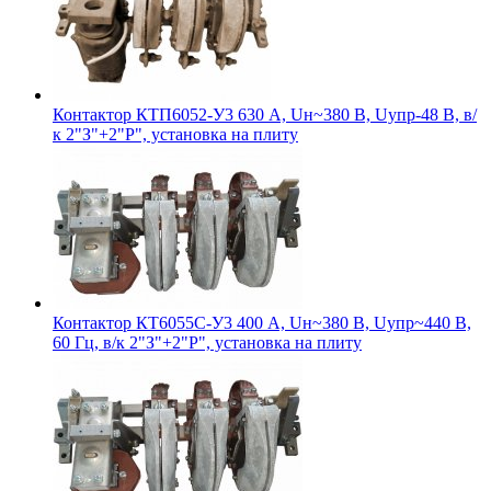
Контактор КТП6052-У3 630 А, Uн~380 В, Uупр-48 В, в/
к 2"З"+2"Р", установка на плиту
Контактор КТ6055С-У3 400 А, Uн~380 В, Uупр~440 В,
60 Гц, в/к 2"З"+2"Р", установка на плиту