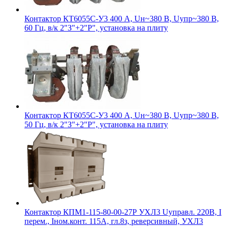
Контактор КТ6055С-У3 400 А, Uн~380 В, Uупр~380 В,
60 Гц, в/к 2"З"+2"Р", установка на плиту
Контактор КТ6055С-У3 400 А, Uн~380 В, Uупр~380 В,
50 Гц, в/к 2"З"+2"Р", установка на плиту
Контактор КПМ1-115-80-00-27Р УХЛ3 Uуправл. 220В, I
перем., Iном.конт. 115А, гл.8з, реверсивный, УХЛ3