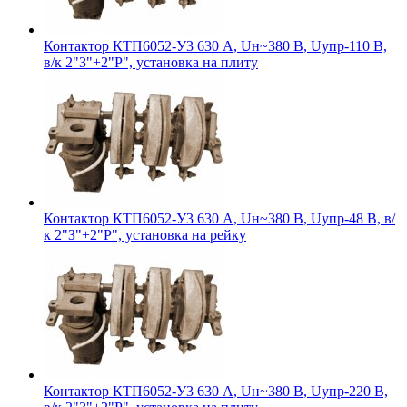
Контактор КТП6052-У3 630 А, Uн~380 В, Uупр-110 В,
в/к 2"З"+2"Р", установка на плиту
Контактор КТП6052-У3 630 А, Uн~380 В, Uупр-48 В, в/
к 2"З"+2"Р", установка на рейку
Контактор КТП6052-У3 630 А, Uн~380 В, Uупр-220 В,