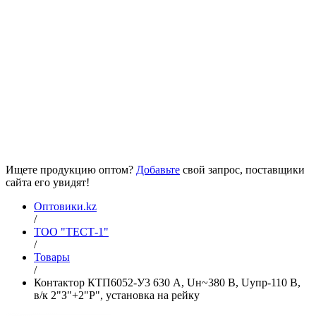
Ищете продукцию оптом?
Добавьте
свой запрос, поставщики
сайта его увидят!
Оптовики.kz
/
ТОО "ТЕСТ-1"
/
Товары
/
Контактор КТП6052-У3 630 А, Uн~380 В, Uупр-110 В,
в/к 2"З"+2"Р", установка на рейку