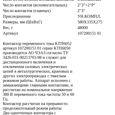
Число контактов (вспомогательных)
2"З"+2"Р"
Число контактов (главных)
2"З"
Присоединение
УН.КОМПЛ.
Размеры, мм (ШхВхГ)
580Х335Х275
Вес, г
48000
Артикул
107200151 01
Контактор переменного тока КТП6052
артикул 107200151 01 серии КТП6050
производится АО ЧЭАЗ согласно ТУ
3426-031-00213703-98 и служит для
дистанционного включения и
отключения силовых электрических
цепей в металлургических, крановых и
других электроприводах с тяжелым
режимом работы. Аппарат исполнен c
замыкающими главными контактами, и
рассчитан на номинальное напряжение
380 В переменного тока частоты 50 и 60
Гц.
Контактор рассчитан на прерывисто-
продолжительный режим работы
Два однотипных контактора с