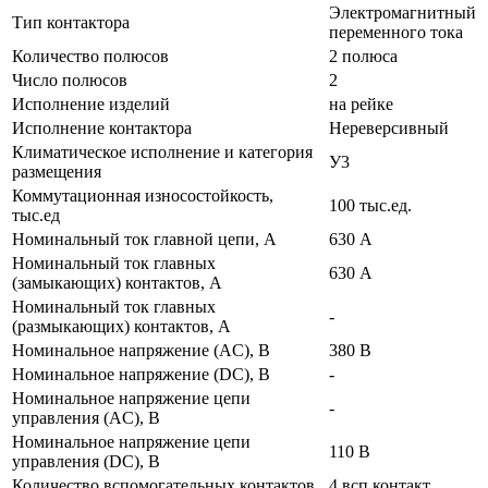
Электромагнитный
Тип контактора
переменного тока
Количество полюсов
2 полюса
Число полюсов
2
Исполнение изделий
на рейке
Исполнение контактора
Нереверсивный
Климатическое исполнение и категория
У3
размещения
Коммутационная износостойкость,
100 тыс.ед.
тыс.ед
Номинальный ток главной цепи, А
630 А
Номинальный ток главных
630 А
(замыкающих) контактов, А
Номинальный ток главных
-
(размыкающих) контактов, А
Номинальное напряжение (AC), В
380 В
Номинальное напряжение (DC), В
-
Номинальное напряжение цепи
-
управления (AC), В
Номинальное напряжение цепи
110 В
управления (DC), В
Количество вспомогательных контактов
4 всп.контакт