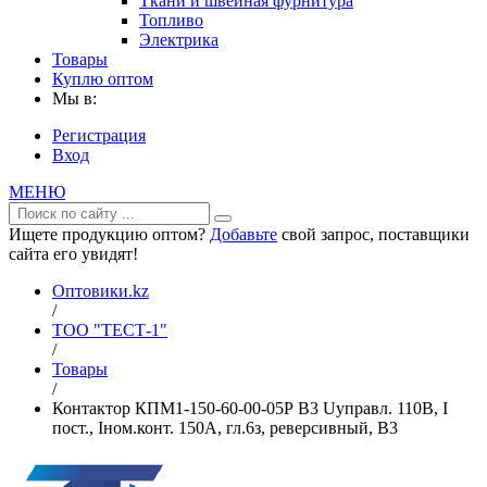
Ткани и швейная фурнитура
Топливо
Электрика
Товары
Куплю оптом
Мы в:
Регистрация
Вход
МЕНЮ
Ищете продукцию оптом?
Добавьте
свой запрос, поставщики
сайта его увидят!
Оптовики.kz
/
ТОО "ТЕСТ-1"
/
Товары
/
Контактор КПМ1-150-60-00-05Р В3 Uуправл. 110В, I
пост., Iном.конт. 150А, гл.6з, реверсивный, В3