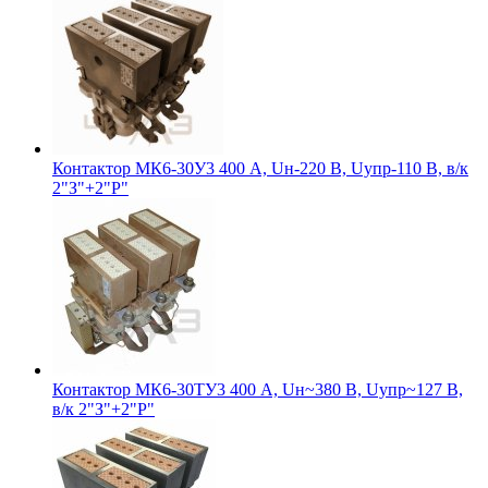
Контактор МК6-30У3 400 А, Uн-220 В, Uупр-110 В, в/к
2"З"+2"Р"
Контактор МК6-30ТУ3 400 А, Uн~380 В, Uупр~127 В,
в/к 2"З"+2"Р"