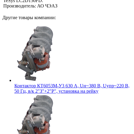
TeSys LC2D150FD.
Производитель: АО ЧЭАЗ
Другие товары компании:
Контактор КТ6053М-У3 630 А, Uн~380 В, Uупр~220 В,
50 Гц, в/к 2"З"+2"Р", установка на рейку