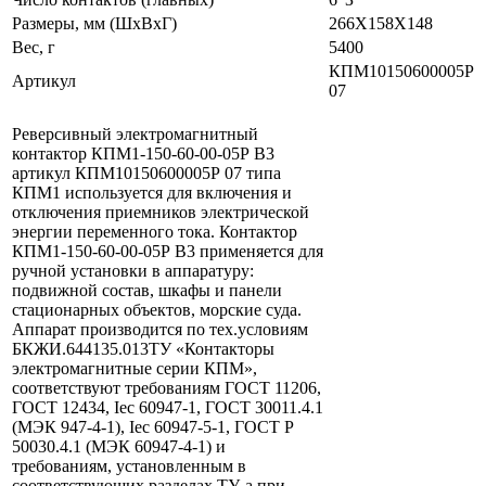
Размеры, мм (ШхВхГ)
266Х158Х148
Вес, г
5400
КПМ10150600005Р
Артикул
07
Реверсивный электромагнитный
контактор КПМ1-150-60-00-05Р В3
артикул КПМ10150600005Р 07 типа
КПМ1 используется для включения и
отключения приемников электрической
энергии переменного тока. Контактор
КПМ1-150-60-00-05Р В3 применяется для
ручной установки в аппаратуру:
подвижной состав, шкафы и панели
стационарных объектов, морские суда.
Аппарат производится по тех.условиям
БКЖИ.644135.013ТУ «Контакторы
электромагнитные серии КПМ»,
соответствуют требованиям ГОСТ 11206,
ГОСТ 12434, Iес 60947-1, ГОСТ 30011.4.1
(МЭК 947-4-1), Iес 60947-5-1, ГОСТ Р
50030.4.1 (МЭК 60947-4-1) и
требованиям, установленным в
соответствующих разделах ТУ, а при