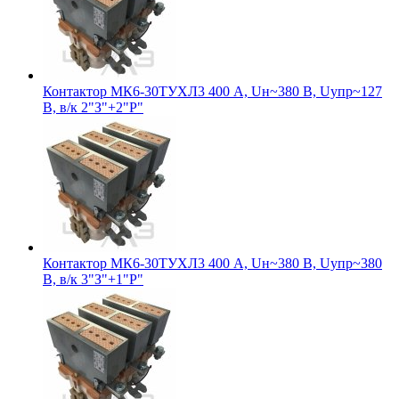
Контактор МК6-30ТУХЛ3 400 А, Uн~380 В, Uупр~127
В, в/к 2"З"+2"Р"
Контактор МК6-30ТУХЛ3 400 А, Uн~380 В, Uупр~380
В, в/к 3"З"+1"Р"