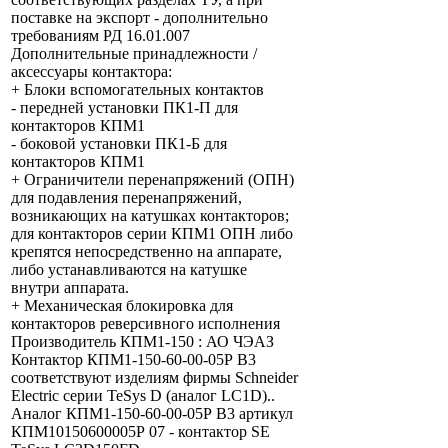
поставке на экспорт - дополнительно
требованиям РД 16.01.007
Дополнительные принадлежности /
аксессуары контактора:
+ Блоки вспомогательных контактов
- передней установки ПК1-П для
контакторов КПМ1
- боковой установки ПК1-Б для
контакторов КПМ1
+ Ограничители перенапряжений (ОПН)
для подавления перенапряжений,
возникающих на катушках контакторов;
для контакторов серии КПМ1 ОПН либо
крепятся непосредственно на аппарате,
либо устанавливаются на катушке
внутри аппарата.
+ Механическая блокировка для
контакторов реверсивного исполнения
Производитель КПМ1-150 : АО ЧЭАЗ
Контактор КПМ1-150-60-00-05Р В3
соответствуют изделиям фирмы Sсhnеidеr
Electriс серии TeSys D (аналог LC1D)..
Аналог КПМ1-150-60-00-05Р В3 артикул
КПМ10150600005Р 07 - контактор SE