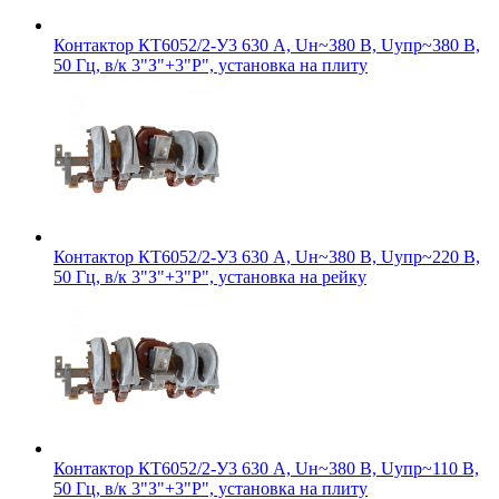
Контактор КТ6052/2-У3 630 А, Uн~380 В, Uупр~380 В,
50 Гц, в/к 3"З"+3"Р", установка на плиту
Контактор КТ6052/2-У3 630 А, Uн~380 В, Uупр~220 В,
50 Гц, в/к 3"З"+3"Р", установка на рейку
Контактор КТ6052/2-У3 630 А, Uн~380 В, Uупр~110 В,
50 Гц, в/к 3"З"+3"Р", установка на плиту