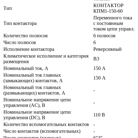
КОНТАКТОР
Тип
КПМ1-150-60
Переменного тока
Тип контактора
с постоянным
током цепи управл.
Количество полюсов
6 полюсов
Число полюсов
6
Исполнение контактора
Реверсивный
Климатическое исполнение и категория
В3
размещения
Номинальный ток, А
150 А
Номинальный ток главных
150 А
(замыкающих) контактов, А
Номинальный ток главных
-
(размыкающих) контактов, А
Номинальное напряжение цепи
-
управления (AC), В
Номинальное напряжение цепи
110 В
управления (DC), В
Количество вспомогательных контактов
-
Число контактов (вспомогательных)
-
Число контактов (главных)
6"З"