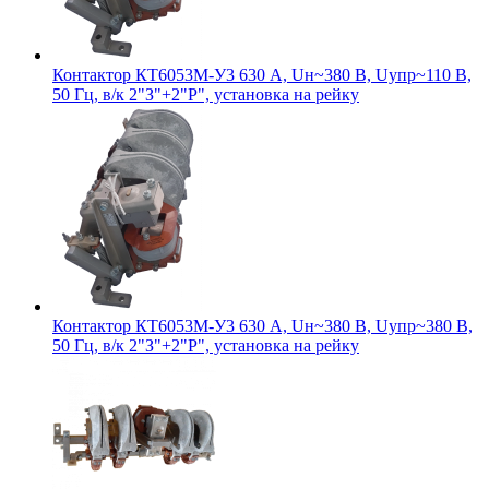
Контактор КТ6053М-У3 630 А, Uн~380 В, Uупр~110 В,
50 Гц, в/к 2"З"+2"Р", установка на рейку
Контактор КТ6053М-У3 630 А, Uн~380 В, Uупр~380 В,
50 Гц, в/к 2"З"+2"Р", установка на рейку