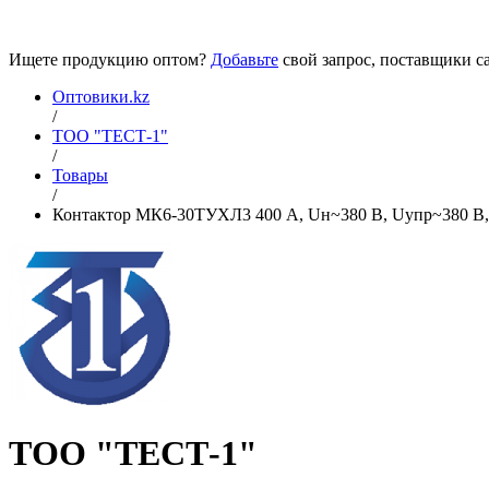
Ищете продукцию оптом?
Добавьте
свой запрос, поставщики са
Оптовики.kz
/
ТОО "ТЕСТ-1"
/
Товары
/
Контактор МК6-30ТУХЛ3 400 А, Uн~380 В, Uупр~380 В, 
ТОО "ТЕСТ-1"