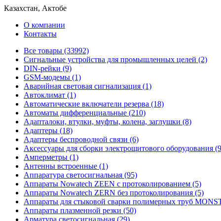
Казахстан, Актобе
О компании
Контакты
Все товары (33992)
Cигнальные устройства для промышленных целей (2)
DIN-рейки (9)
GSM-модемы (1)
Аварийная световая сигнализация (1)
Автоклимат (1)
Автоматические включатели резерва (18)
Автоматы дифференциальные (210)
Адапталоки, втулки, муфты, колена, заглушки (8)
Адаптеры (18)
Адаптеры беспроводной связи (6)
Аксессуары для сборки электрощитового оборудования (9
Амперметры (1)
Антенны встроенные (1)
Аппаратура светосигнальная (95)
Аппараты Nowatech ZEEN c протоколированием (5)
Аппараты Nowatech ZERN без протоколирования (5)
Аппараты для стыковой сварки полимерных труб MONST
Аппараты плазменной резки (50)
Арматура светосигнальная (29)