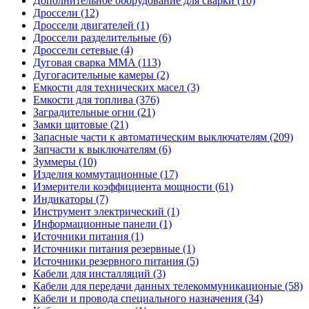
Дополнительное оборудование для сварки (10)
Дроссели (12)
Дроссели двигателей (1)
Дроссели разделительные (6)
Дроссели сетевые (4)
Дуговая сварка MMA (113)
Дугогасительные камеры (2)
Емкости для технических масел (3)
Емкости для топлива (376)
Заградительные огни (21)
Замки щитовые (21)
Запасные части к автоматическим выключателям (209)
Запчасти к выключателям (6)
Зуммеры (10)
Изделия коммутационные (17)
Измерители коэффициента мощности (61)
Индикаторы (7)
Инструмент электрический (1)
Информационные панели (1)
Источники питания (1)
Источники питания резервные (1)
Источники резервного питания (5)
Кабели для инсталляций (3)
Кабели для передачи данных телекоммуникационые (58)
Кабели и провода специального назначения (34)