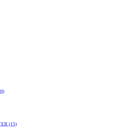
0)
ER (15)