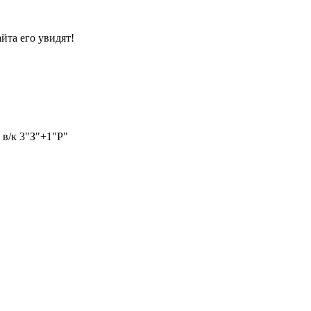
йта его увидят!
в/к 3"З"+1"Р"