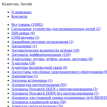
Казахстан, Актобе
О компании
Контакты
Все товары (33992)
Cигнальные устройства для промышленных целей (2)
DIN-рейки (9)
GSM-модемы (1)
Аварийная световая сигнализация (1)
Автоклимат (1)
Автоматические включатели резерва (18)
Автоматы дифференциальные (210)
Адапталоки, втулки, муфты, колена, заглушки (8)
Адаптеры (18)
Адаптеры беспроводной связи (6)
Аксессуары для сборки электрощитового оборудования (9
Амперметры (1)
Антенны встроенные (1)
Аппаратура светосигнальная (95)
Аппараты Nowatech ZEEN c протоколированием (5)
Аппараты Nowatech ZERN без протоколирования (5)
Аппараты для стыковой сварки полимерных труб MONST
Аппараты плазменной резки (50)
Арматура светосигнальная (29)