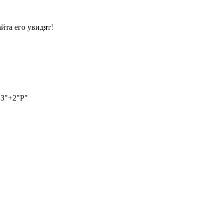
йта его увидят!
"З"+2"Р"