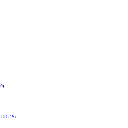
0)
ER (15)