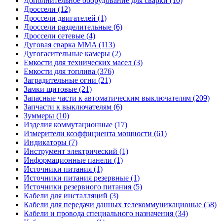
Дополнительное оборудование для сварки (10)
Дроссели (12)
Дроссели двигателей (1)
Дроссели разделительные (6)
Дроссели сетевые (4)
Дуговая сварка MMA (113)
Дугогасительные камеры (2)
Емкости для технических масел (3)
Емкости для топлива (376)
Заградительные огни (21)
Замки щитовые (21)
Запасные части к автоматическим выключателям (209)
Запчасти к выключателям (6)
Зуммеры (10)
Изделия коммутационные (17)
Измерители коэффициента мощности (61)
Индикаторы (7)
Инструмент электрический (1)
Информационные панели (1)
Источники питания (1)
Источники питания резервные (1)
Источники резервного питания (5)
Кабели для инсталляций (3)
Кабели для передачи данных телекоммуникационые (58)
Кабели и провода специального назначения (34)