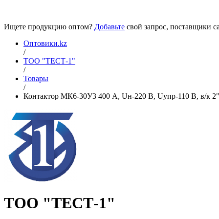
Ищете продукцию оптом?
Добавьте
свой запрос, поставщики са
Оптовики.kz
/
ТОО "ТЕСТ-1"
/
Товары
/
Контактор МК6-30У3 400 А, Uн-220 В, Uупр-110 В, в/к 2
ТОО "ТЕСТ-1"