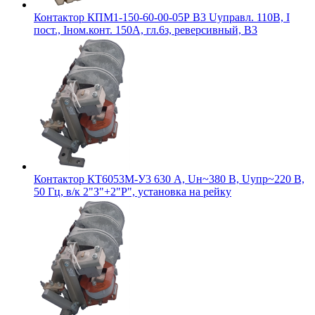
Контактор КПМ1-150-60-00-05Р В3 Uуправл. 110В, I
пост., Iном.конт. 150А, гл.6з, реверсивный, В3
Контактор КТ6053М-У3 630 А, Uн~380 В, Uупр~220 В,
50 Гц, в/к 2"З"+2"Р", установка на рейку