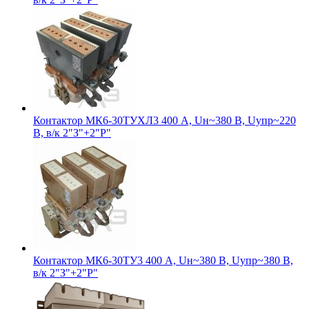
Контактор МК6-30ТУХЛ3 400 А, Uн~380 В, Uупр~220
В, в/к 2"З"+2"Р"
Контактор МК6-30ТУ3 400 А, Uн~380 В, Uупр~380 В,
в/к 2"З"+2"Р"