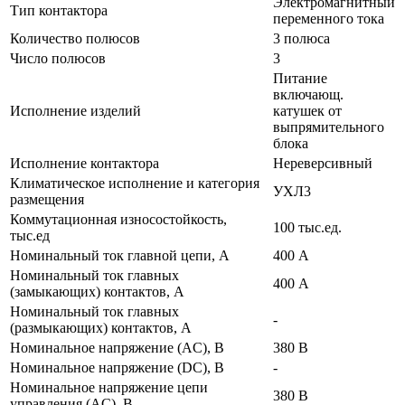
Электромагнитный
Тип контактора
переменного тока
Количество полюсов
3 полюса
Число полюсов
3
Питание
включающ.
Исполнение изделий
катушек от
выпрямительного
блока
Исполнение контактора
Нереверсивный
Климатическое исполнение и категория
УХЛ3
размещения
Коммутационная износостойкость,
100 тыс.ед.
тыс.ед
Номинальный ток главной цепи, А
400 А
Номинальный ток главных
400 А
(замыкающих) контактов, А
Номинальный ток главных
-
(размыкающих) контактов, А
Номинальное напряжение (AC), В
380 В
Номинальное напряжение (DC), В
-
Номинальное напряжение цепи
380 В
управления (AC), В