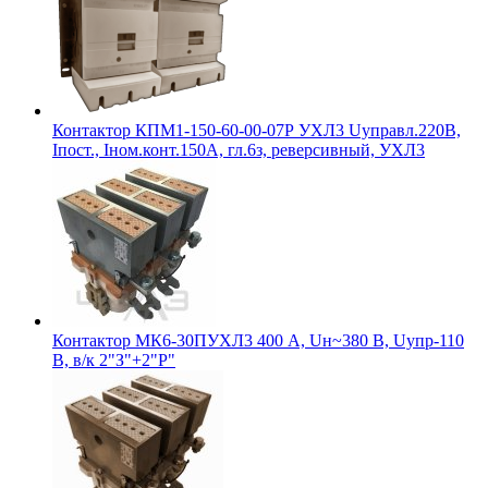
Контактор КПМ1-150-60-00-07Р УХЛ3 Uуправл.220В,
Iпост., Iном.конт.150А, гл.6з, реверсивный, УХЛ3
Контактор МК6-30ПУХЛ3 400 А, Uн~380 В, Uупр-110
В, в/к 2"З"+2"Р"