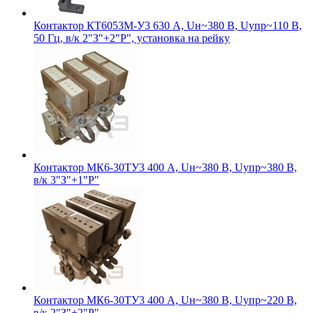
Контактор КТ6053М-У3 630 А, Uн~380 В, Uупр~110 В,
50 Гц, в/к 2"З"+2"Р", установка на рейку
Контактор МК6-30ТУ3 400 А, Uн~380 В, Uупр~380 В,
в/к 3"З"+1"Р"
Контактор МК6-30ТУ3 400 А, Uн~380 В, Uупр~220 В,
в/к 2"З"+2"Р"