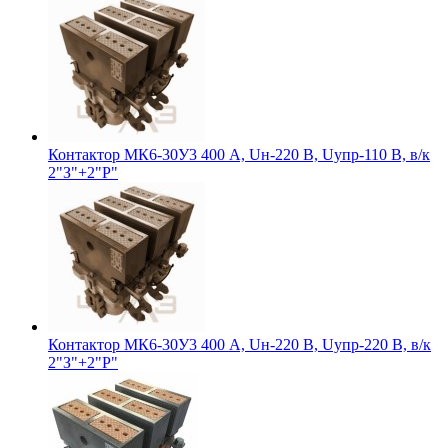
Контактор МК6-30У3 400 А, Uн-220 В, Uупр-110 В, в/к
2"З"+2"Р"
Контактор МК6-30У3 400 А, Uн-220 В, Uупр-220 В, в/к
2"З"+2"Р"