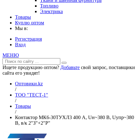
Ткани и швейная фурнитура
Топливо
Электрика
Товары
Куплю оптом
Мы в:
Регистрация
Вход
МЕНЮ
Ищете продукцию оптом?
Добавьте
свой запрос, поставщики
сайта его увидят!
Оптовики.kz
/
ТОО "ТЕСТ-1"
/
Товары
/
Контактор МК6-30ТУХЛ3 400 А, Uн~380 В, Uупр~380
В, в/к 2"З"+2"Р"