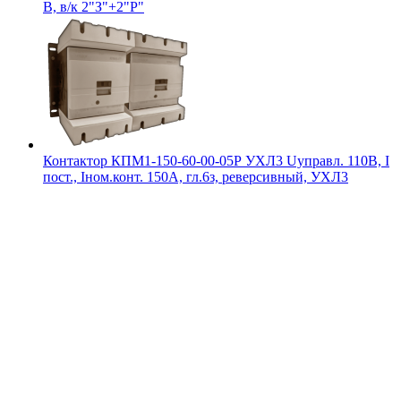
В, в/к 2"З"+2"Р"
Контактор КПМ1-150-60-00-05Р УХЛ3 Uуправл. 110В, I
пост., Iном.конт. 150А, гл.6з, реверсивный, УХЛ3