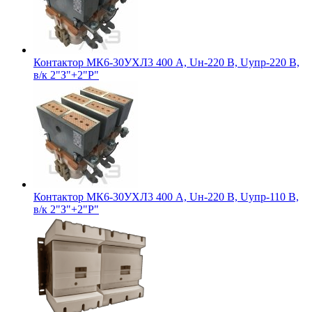
Контактор МК6-30УХЛ3 400 А, Uн-220 В, Uупр-220 В,
в/к 2"З"+2"Р"
Контактор МК6-30УХЛ3 400 А, Uн-220 В, Uупр-110 В,
в/к 2"З"+2"Р"