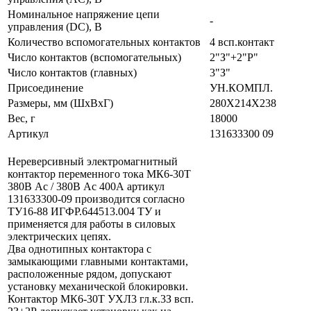
Номинальное напряжение цепи
-
управления (DC), В
Количество вспомогательных контактов
4 всп.контакт
Число контактов (вспомогательных)
2"З"+2"Р"
Число контактов (главных)
3"З"
Присоединение
УН.КОМПЛ.
Размеры, мм (ШхВхГ)
280Х214Х238
Вес, г
18000
Артикул
131633300 09
Нереверсивный электромагнитный
контактор переменного тока МК6-30Т
380В Aс / 380В Aс 400А артикул
131633300-09 производится согласно
ТУ16-88 ИГФР.644513.004 ТУ и
применяется для работы в силовых
электрических цепях.
Два однотипных контактора с
замыкающими главными контактами,
расположенные рядом, допускают
установку механической блокировки.
Контактор МК6-30Т УХЛ3 гл.к.3З всп.