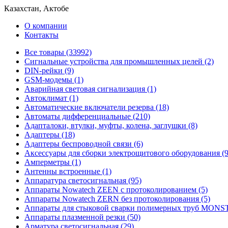
Казахстан, Актобе
О компании
Контакты
Все товары (33992)
Cигнальные устройства для промышленных целей (2)
DIN-рейки (9)
GSM-модемы (1)
Аварийная световая сигнализация (1)
Автоклимат (1)
Автоматические включатели резерва (18)
Автоматы дифференциальные (210)
Адапталоки, втулки, муфты, колена, заглушки (8)
Адаптеры (18)
Адаптеры беспроводной связи (6)
Аксессуары для сборки электрощитового оборудования (9
Амперметры (1)
Антенны встроенные (1)
Аппаратура светосигнальная (95)
Аппараты Nowatech ZEEN c протоколированием (5)
Аппараты Nowatech ZERN без протоколирования (5)
Аппараты для стыковой сварки полимерных труб MONST
Аппараты плазменной резки (50)
Арматура светосигнальная (29)