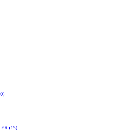
0)
ER (15)