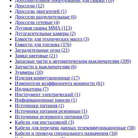
Дополнительное оборудование для сварки (10)
Дроссели (12)
Дроссели двигателей (1)
Дроссели разделительные (6)
Дроссели сетевые (4)
Дуговая сварка MMA (113)
Дугогасительные камеры (2)
Емкости для технических масел (3)
Емкости для топлива (376)
Заградительные огни (21)
Замки щитовые (21)
Запасные части к автоматическим выключателям (209)
Запчасти к выключателям (6)
Зуммеры (10)
Изделия коммутационные (17)
Измерители коэффициента мощности (61)
Индикаторы (7)
Инструмент электрический (1)
Информационные панели (1)
Источники питания (1)
Источники питания резервные (1)
Источники резервного питания (5)
Кабели для инсталляций (3)
Кабели для передачи данных телекоммуникационые (58)
Кабели и провода специального назначения (34)