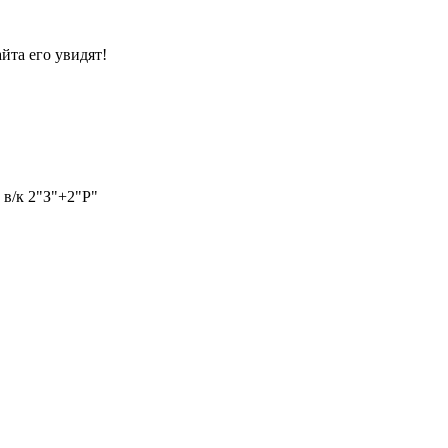
йта его увидят!
в/к 2"З"+2"Р"