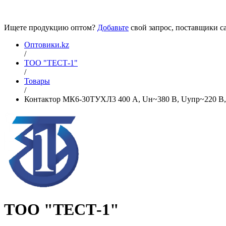
Ищете продукцию оптом?
Добавьте
свой запрос, поставщики са
Оптовики.kz
/
ТОО "ТЕСТ-1"
/
Товары
/
Контактор МК6-30ТУХЛ3 400 А, Uн~380 В, Uупр~220 В, 
ТОО "ТЕСТ-1"