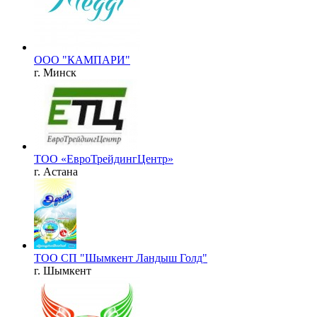
ООО "КАМПАРИ"
г. Минск
ТОО «ЕвроТрейдингЦентр»
г. Астана
ТОО СП "Шымкент Ландыш Голд"
г. Шымкент