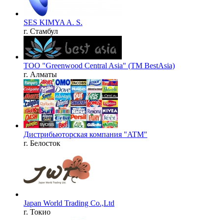
SES KIMYA A. S.
г. Стамбул
ТОО "Greenwood Central Asia" (ТМ BestAsia)
г. Алматы
Дистрибьюторская компания "ATM"
г. Белосток
Japan World Trading Co.,Ltd
г. Токио