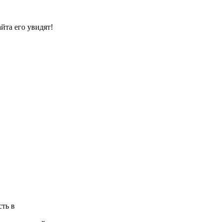
йта его увидят!
ть в