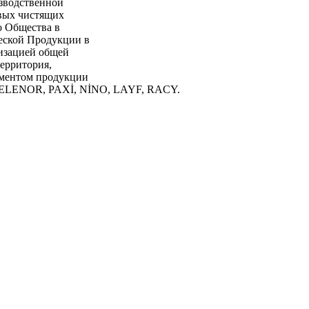
зводственной
овых чистящих
о Общества в
ской Продукции в
тизацией общей
территория,
иментом продукции
, ELENOR, PAXİ, NİNO, LAYF, RACY.