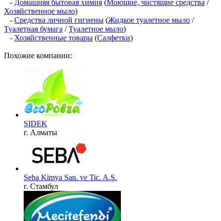
-
Домашняя бытовая химия
(
Моющие, чистящие средства
/
Хозяйственное мыло
)
-
Средства личной гигиены
(
Жидкое туалетное мыло
/
Туалетная бумага
/
Туалетное мыло
)
-
Хозяйственные товары
(
Салфетки
)
Похожие компании:
SIDEK
г. Алматы
Seba Kimya San. ve Tic. A.Ş.
г. Стамбул