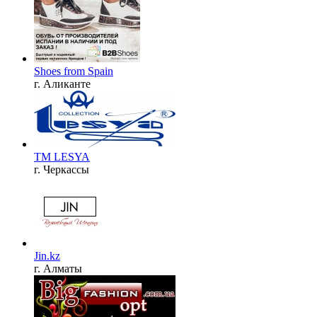
Shoes from Spain
г. Аликанте
ТМ LESYA
г. Черкассы
Jin.kz
г. Алматы