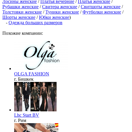
Лосины женские
/
Платья вечерние
/
Платья женские
/
Рубашки женские
/
Свитера женские
/
Свитшоты женские
/
Толстовки женские
/
Туники женские
/
Футболки женские
/
Шорты женские
/
Юбки женские
)
-
Одежда больших размеров
Похожие компании:
OLGA FASHION
г. Бишкек
Lhc Start BV
г. Рим