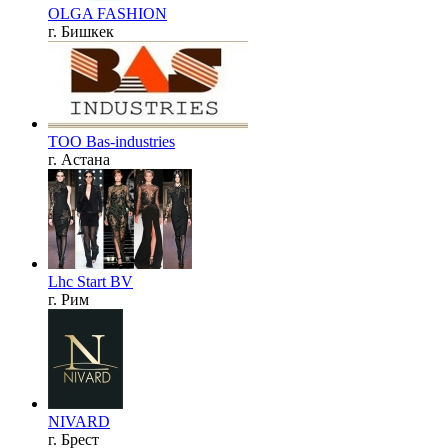
OLGA FASHION
г. Бишкек
ТОО Bas-industries
г. Астана
Lhc Start BV
г. Рим
NIVARD
г. Брест