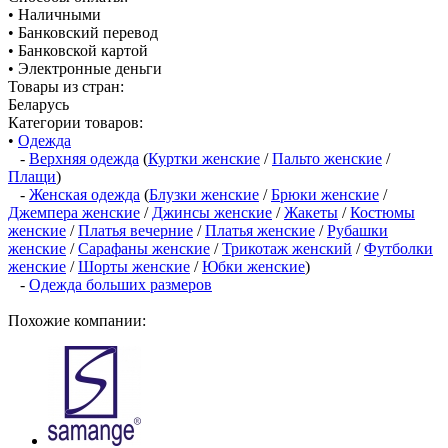
• Наличными
• Банковский перевод
• Банковской картой
• Электронные деньги
Товары из стран:
Беларусь
Категории товаров:
•
Одежда
-
Верхняя одежда
(
Куртки женские
/
Пальто женские
/
Плащи
)
-
Женская одежда
(
Блузки женские
/
Брюки женские
/
Джемпера женские
/
Джинсы женские
/
Жакеты
/
Костюмы
женские
/
Платья вечерние
/
Платья женские
/
Рубашки
женские
/
Сарафаны женские
/
Трикотаж женский
/
Футболки
женские
/
Шорты женские
/
Юбки женские
)
-
Одежда больших размеров
Похожие компании: