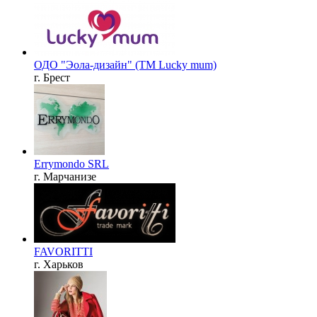
ОДО "Эола-дизайн" (ТМ Lucky mum)
г. Брест
Errymondo SRL
г. Марчанизе
FAVORITTI
г. Харьков