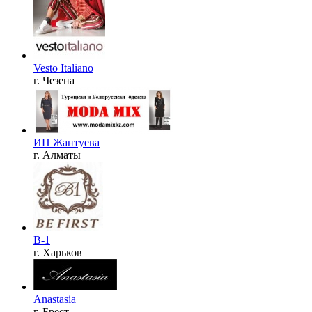
Vesto Italiano
г. Чезена
ИП Жантуева
г. Алматы
B-1
г. Харьков
Anastasia
г. Брест