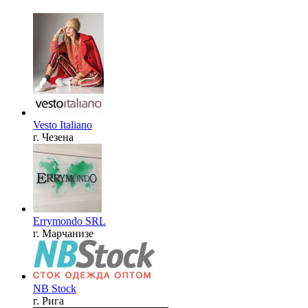
Vesto Italiano
г. Чезена
Errymondo SRL
г. Марчанизе
NB Stock
г. Рига