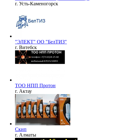
г. Усть-Каменогорск
"ЭЛЕКТ" ОО "БелТИЗ"
г. Витебск
ТОО НПП Протон
г. Актау
Скип
г. Алматы